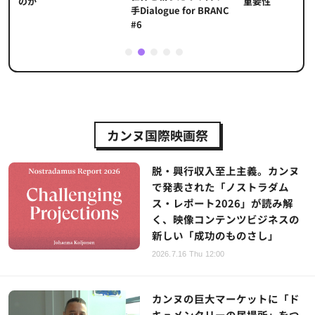
重要性
のか
手Dialogue for BRANC
#6
1
2
3
4
5
カンヌ国際映画祭
脱・興行収入至上主義。カンヌ
で発表された「ノストラダム
ス・レポート2026」が読み解
く、映像コンテンツビジネスの
新しい「成功のものさし」
2026.7.16 Thu 12:00
カンヌの巨大マーケットに「ド
キュメンタリーの居場所」をつ