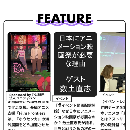
イベント
Sponsored by 公益財団
法人 ユニジャパン
イベント
【イベントレポ
メ
企画開発から海外展開ま
【🎥イベント動画配信開
界的データ企業
適
で伴走支援。長編アニメ
始】なぜ日本にアニメー
本アニメの「真
プ
支援「Film Frontier」
ション映画祭が必要なの
とは？ストリー
に
は、『ホウセンカ』の海
か？ 数土直志氏が語る、
代の羅針盤「デ
ソ
外展開をどう加速させた
世界と戦うための次の一