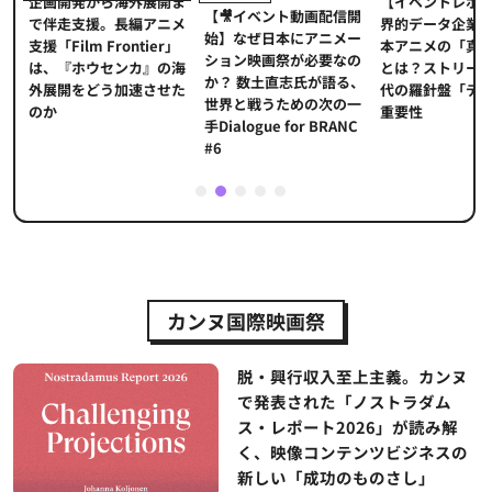
【イベントレポ
メ
企画開発から海外展開ま
【🎥イベント動画配信開
界的データ企業
適
で伴走支援。長編アニメ
始】なぜ日本にアニメー
本アニメの「真
プ
支援「Film Frontier」
ション映画祭が必要なの
とは？ストリー
に
は、『ホウセンカ』の海
か？ 数土直志氏が語る、
代の羅針盤「デ
ソ
外展開をどう加速させた
世界と戦うための次の一
重要性
のか
手Dialogue for BRANC
#6
1
2
3
4
5
カンヌ国際映画祭
脱・興行収入至上主義。カンヌ
で発表された「ノストラダム
ス・レポート2026」が読み解
く、映像コンテンツビジネスの
新しい「成功のものさし」