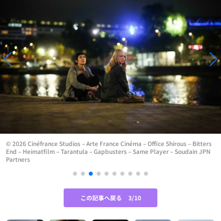
© 2026 Cinéfrance Studios – Arte France Cinéma – Office Shirous – Bitters
End – Heimatfilm – Tarantula – Gapbusters – Same Player – Soudain JPN
Partners
この記事へ戻る
3/10