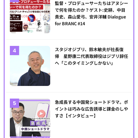
監督・プロデューサーたちはアヌシー
で何を得たのか？ゲスト:史耕、中目
貴史、森山愛弓、安井洋輔 Dialogue
for BRANC #14
スタジオジブリ、鈴木敏夫が社長復
帰 星野康二代表取締役はジブリ辞任
へ「このタイミングしかない」
急成長する中国発ショートドラマ。ポ
イントは巧みな広告誘導と課金のしや
すさ【インタビュー】