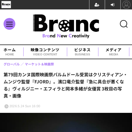
ホーム
映像コンテンツ
ビジネス
メディア
HOME
VIDEO CONTENT
BUSINESS
MEDIA
グローバル
マーケット＆映画祭
第79回カンヌ国際映画祭パルムドール受賞はクリスティアン・
ムンジウ監督『FJORD』。濱口竜介監督『急に具合が悪くな
る』ヴィルジニー・エフィラと岡本多緒が女優賞 3枚目の写
真・画像
2026.5.24 Sun 16:00