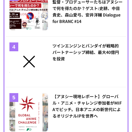
監督・プロデューサーたちはアヌシー
で何を得たのか？ゲスト:史耕、中目
貴史、森山愛弓、安井洋輔 Dialogue
for BRANC #14
ツインエンジンとバンダイが戦略的
パートナーシップ締結、最大40億円
を投資
【アヌシー現地レポート】グローバ
ル・アニメ・チャレンジ参加者がMIF
Aでピッチ。日本アニメの新世代によ
るオリジナルIPを世界へ