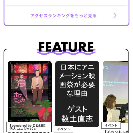
アクセスランキングをもっと見る
イベント
Sponsored by 公益財団
法人 ユニジャパン
イベント
【イベントレポ
メ
企画開発から海外展開ま