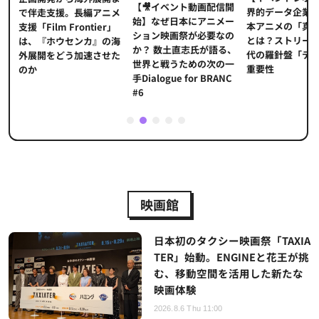
【🎥イベント動画配信開
界的データ企業
適
で伴走支援。長編アニメ
始】なぜ日本にアニメー
本アニメの「真
プ
支援「Film Frontier」
ション映画祭が必要なの
とは？ストリー
に
は、『ホウセンカ』の海
か？ 数土直志氏が語る、
代の羅針盤「デ
ソ
外展開をどう加速させた
世界と戦うための次の一
重要性
のか
手Dialogue for BRANC
#6
1
2
3
4
5
映画館
日本初のタクシー映画祭「TAXIA
TER」始動。ENGINEと花王が挑
む、移動空間を活用した新たな
映画体験
2026.8.6 Thu 11:00