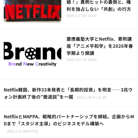
姫！』異例ヒットの裏側と、権
利を独占しない「共創」の行方
2026.5.7 Thu 14:00
慶應義塾大学とNetflix、寄附講
座「アニメ平和学」を2026年春
学期より開講
2026.4.17 Fri 18:00
Netflix韓国、新作33本発表と「長期的投資」を明言──3兆ウ
ォン計画終了後の“撤退説”を一蹴
2026.1.30 Fri 11:00
NetflixとMAPPA、戦略的パートナーシップを締結。企画からM
Dまで「スタジオ主導」のビジネスモデル構築へ
2026.1.21 Wed 9:02