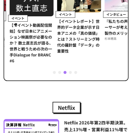
イベント
インタビュー
イベント
【イベントレポート】世
ま
『私たちの声』
【🎥イベント動画配信開
界的データ企業が示す日
メ
ーサーが考える
始】なぜ日本にアニメー
本アニメの「真の価値」
」
製作のメリット
ション映画祭が必要なの
とは？ストリーミング時
海
杉本穂高
か？ 数土直志氏が語る、
代の羅針盤「データ」の
た
世界と戦うための次の一
重要性
手Dialogue for BRANC
#6
1
2
3
4
5
Netflix
Netflix 2026年第2四半期決算。
売上13%増・営業利益11%増で