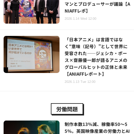
マンとプロデューサーが議論【A
NIAFFレポ】
2026.1.14 Wed 12:00
「日本アニメ」は言語ではな
く“意味（記号）”として世界に
受容された――ジェシカ・ポー
ス×齋藤優一郎が語るアニメの
グローバルヒットの正体と未来
【ANIAFFレポート】
2026.1.13 Tue 12:00
労働問題
制作本数13％減、稼働率50～5
5％。英国映像産業の労働力とAI