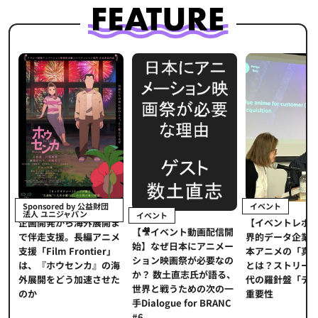
イベント
Sponsored by 公益財団
法人 ユニジャパン
イベント
【イベントレポ
メ
企画開発から海外展開ま
【🎥イベント動画配信開
界的データ企業
適
で伴走支援。長編アニメ
始】なぜ日本にアニメー
本アニメの「真
プ
支援「Film Frontier」
ション映画祭が必要なの
とは？ストリー
に
は、『ホウセンカ』の海
か？ 数土直志氏が語る、
代の羅針盤「デ
ソ
外展開をどう加速させた
世界と戦うための次の一
重要性
のか
手Dialogue for BRANC
#6