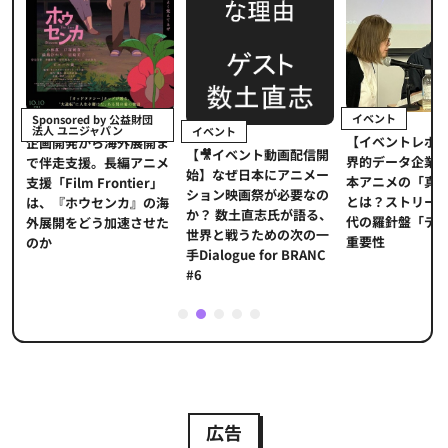
イベント
Sponsored by 公益財団
法人 ユニジャパン
イベント
【イベントレポ
メ
企画開発から海外展開ま
【🎥イベント動画配信開
界的データ企業
適
で伴走支援。長編アニメ
始】なぜ日本にアニメー
本アニメの「真
プ
支援「Film Frontier」
ション映画祭が必要なの
とは？ストリー
に
は、『ホウセンカ』の海
か？ 数土直志氏が語る、
代の羅針盤「デ
ソ
外展開をどう加速させた
世界と戦うための次の一
重要性
のか
手Dialogue for BRANC
#6
1
2
3
4
5
広告