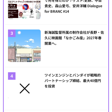
で何を得たのか？ゲスト:史耕、中目
貴史、森山愛弓、安井洋輔 Dialogue
for BRANC #14
新海誠監督所属の制作会社が長野・佐
久に映画館「なかごみ座」2027年春
開業へ。
ツインエンジンとバンダイが戦略的
パートナーシップ締結、最大40億円
を投資