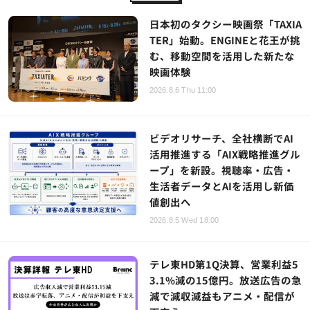
日本初のタクシー映画祭「TAXIA
TER」始動。ENGINEと花王が挑
む、移動空間を活用した新たな
映画体験
2026.8.6 Thu 11:00
ビデオリサーチ、全社横断でAI
活用推進する「AIX戦略推進グル
ープ」を新設。視聴率・広告・
生活者データとAIを活用し新価
値創出へ
2026.8.5 Wed 18:00
テレ東HD第1Q決算、営業利益5
3.1%減の15億円。放送広告の急
減で減収減益もアニメ・配信が