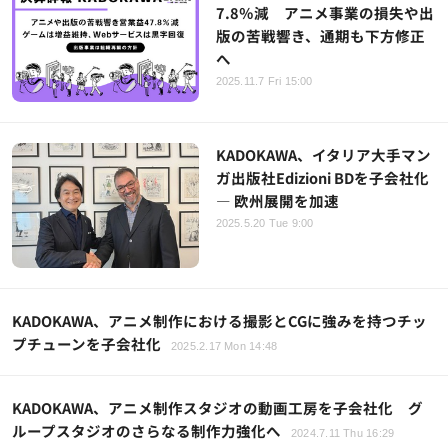
7.8％減 アニメ事業の損失や出
版の苦戦響き、通期も下方修正
へ
2025.11.7 Fri 15:00
KADOKAWA、イタリア大手マン
ガ出版社Edizioni BDを子会社化
― 欧州展開を加速
2025.5.20 Tue 9:00
KADOKAWA、アニメ制作における撮影とCGに強みを持つチッ
プチューンを子会社化
2025.2.17 Mon 14:48
KADOKAWA、アニメ制作スタジオの動画工房を子会社化 グ
ループスタジオのさらなる制作力強化へ
2024.7.11 Thu 16:29