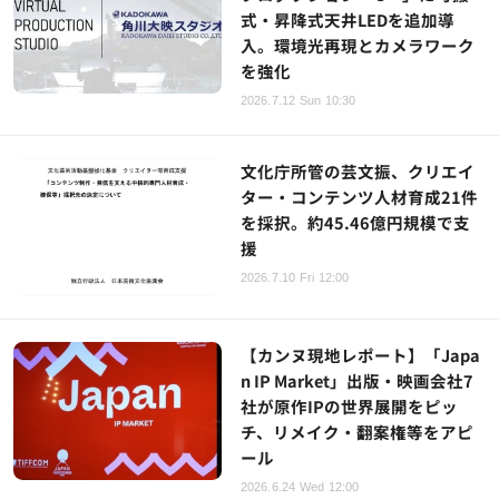
式・昇降式天井LEDを追加導
入。環境光再現とカメラワーク
を強化
2026.7.12 Sun 10:30
文化庁所管の芸文振、クリエイ
ター・コンテンツ人材育成21件
を採択。約45.46億円規模で支
援
2026.7.10 Fri 12:00
【カンヌ現地レポート】「Japa
n IP Market」出版・映画会社7
社が原作IPの世界展開をピッ
チ、リメイク・翻案権等をアピ
ール
2026.6.24 Wed 12:00