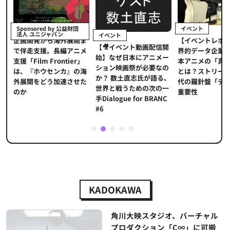
イベント
Sponsored by 公益財団
法人 ユニジャパン
イベント
【イベントレポ
メ
企画開発から海外展開ま
【🎥イベント動画配信開
界的データ企業
適
で伴走支援。長編アニメ
始】なぜ日本にアニメー
本アニメの「真
プ
支援「Film Frontier」
ション映画祭が必要なの
とは？ストリー
に
は、『ホウセンカ』の海
か？ 数土直志氏が語る、
代の羅針盤「デ
ソ
外展開をどう加速させた
世界と戦うための次の一
重要性
のか
手Dialogue for BRANC
#6
1
2
3
4
5
KADOKAWA
角川大映スタジオ、バーチャル
プロダクション「C∞」に可搬