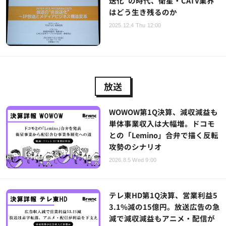
送化”の時代、衛星・CATV業界
はどう生き残るのか
2025.12.4 Thu 12:00
放送
WOWOW第1Q決算、減収減益も
単体事業収入は大幅増。ドコモ
との「Lemino」合弁で描く反転
攻勢のシナリオ
2026.8.5 Wed 9:00
テレ東HD第1Q決算、営業利益5
3.1%減の15億円。放送広告の急
減で減収減益もアニメ・配信が