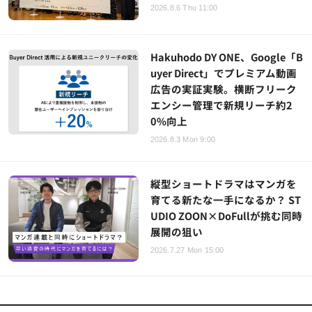
2026.8.6 Thu 11:00
Hakuhodo DY ONE、Google「B
uyer Direct」でプレミアム動画
広告の実証実験。横断フリーク
エンシー管理で新規リーチ約2
0%向上
2026.8.3 Mon 9:00
縦型ショートドラマはマンガを
育てる新たな一手になるか？ ST
UDIO ZOON×DoFullが挑む同時
展開の狙い
2026.7.27 Mon 15:00