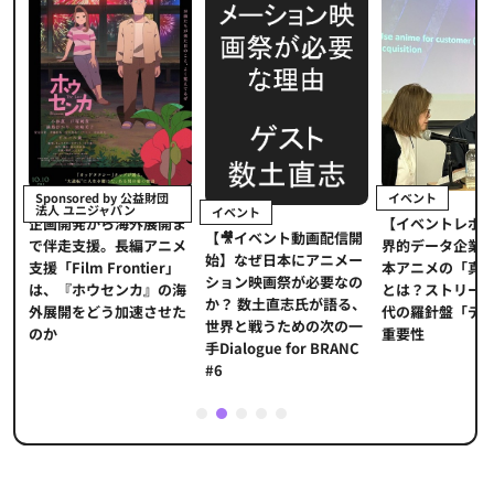
イベント
Sponsored by 公益財団
法人 ユニジャパン
イベント
【イベントレポ
メ
企画開発から海外展開ま
【🎥イベント動画配信開
界的データ企業
適
で伴走支援。長編アニメ
始】なぜ日本にアニメー
本アニメの「真
プ
支援「Film Frontier」
ション映画祭が必要なの
とは？ストリー
に
は、『ホウセンカ』の海
か？ 数土直志氏が語る、
代の羅針盤「デ
ソ
外展開をどう加速させた
世界と戦うための次の一
重要性
のか
手Dialogue for BRANC
#6
1
2
3
4
5