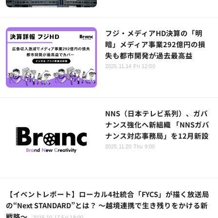
フジ・メディアHD決算の「明
暗」メディア事業292億円の損
失も都市開発が過去最高益
2025.11.14 Fri 12:00
NNS（日本テレビ系列）、ガバ
ナンス強化へ新組織 「NNSガバ
ナンス対応事務局」を12月新設
2025.11.20 Thu 9:00
【イベントレポート】ローカル4社統合「FYCS」が描く放送局
の“Next STANDARD”とは？ ～越境連携で生き残りをかける新
戦略～
2025.10.17 Fri 18:00