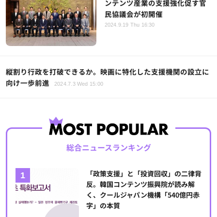
ンテンツ産業の支援強化促す官
民協議会が初開催
2024.9.19 Thu 16:30
縦割り行政を打破できるか。映画に特化した支援機関の設立に
向け一歩前進
2024.7.3 Wed 15:00
総合ニュースランキング
「政策支援」と「投資回収」の二律背
反。韓国コンテンツ振興院が読み解
く、クールジャパン機構「540億円赤
字」の本質