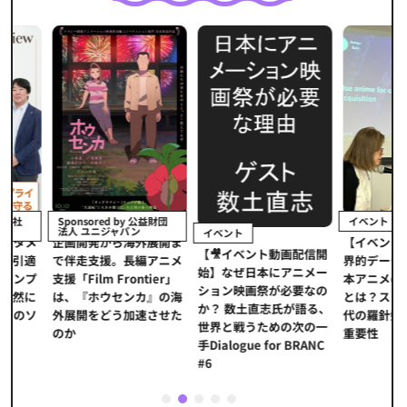
イベント
Sponsored by 公益財団
法人 ユニジャパン
イベント
【イベントレポ
メ
企画開発から海外展開ま
【🎥イベント動画配信開
界的データ企業
適
で伴走支援。長編アニメ
始】なぜ日本にアニメー
本アニメの「真
プ
支援「Film Frontier」
ション映画祭が必要なの
とは？ストリー
に
は、『ホウセンカ』の海
か？ 数土直志氏が語る、
代の羅針盤「デ
ソ
外展開をどう加速させた
世界と戦うための次の一
重要性
のか
手Dialogue for BRANC
#6
1
2
3
4
5