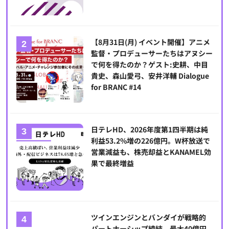
【8月31日(月) イベント開催】アニメ
監督・プロデューサーたちはアヌシー
で何を得たのか？ゲスト:史耕、中目
貴史、森山愛弓、安井洋輔 Dialogue
for BRANC #14
日テレHD、2026年度第1四半期は純
利益53.2%増の226億円。W杯放送で
営業減益も、株売却益とKANAMEL効
果で最終増益
ツインエンジンとバンダイが戦略的
パートナーシップ締結、最大40億円