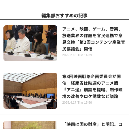
編集部おすすめの記事
アニメ、映画、ゲーム、音楽、
放送業界の課題を官民連携で意
見交換「第2回コンテンツ産業官
民協議会」開催
2025.2.18 Tue 14:39
第3回映画戦略企画委員会が開
催 経産省は映適のアニメ版
『アニ適』創設を提唱、制作環
境の改善やロケ誘致など議論
2025.4.17 Thu 15:56
「映画は国の財産」と明記、コ