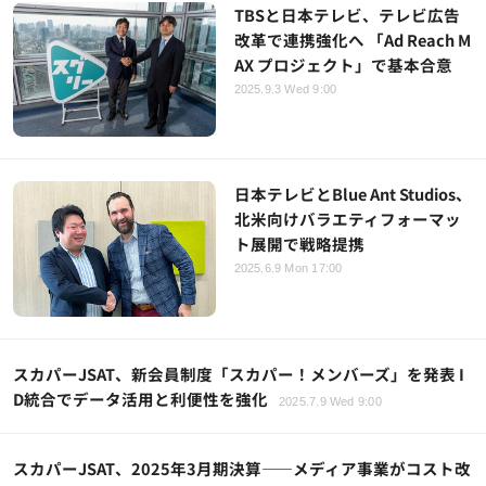
TBSと日本テレビ、テレビ広告
改革で連携強化へ 「Ad Reach M
AX プロジェクト」で基本合意
2025.9.3 Wed 9:00
日本テレビとBlue Ant Studios、
北米向けバラエティフォーマッ
ト展開で戦略提携
2025.6.9 Mon 17:00
スカパーJSAT、新会員制度「スカパー！メンバーズ」を発表 I
D統合でデータ活用と利便性を強化
2025.7.9 Wed 9:00
スカパーJSAT、2025年3月期決算――メディア事業がコスト改