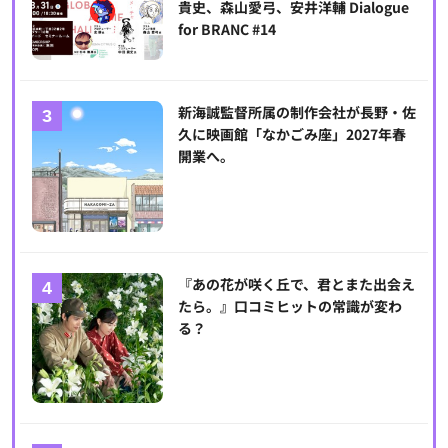
貴史、森山愛弓、安井洋輔 Dialogue
for BRANC #14
新海誠監督所属の制作会社が長野・佐
久に映画館「なかごみ座」2027年春
開業へ。
『あの花が咲く丘で、君とまた出会え
たら。』口コミヒットの常識が変わ
る？