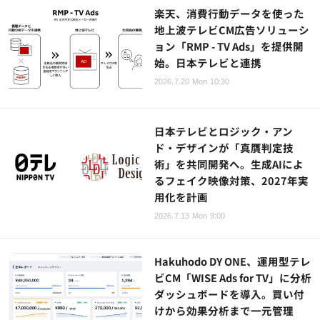
楽天、消費行動データを使った
地上波テレビCM広告ソリューシ
ョン「RMP - TV Ads」を提供開
始。日本テレビと連携
2026.7.20 Mon 10:30
日本テレビとロジック・アン
ド・デザインが「真贋判定技
術」を共同開発へ。生成AIによ
るフェイク映像対策、2027年実
用化を計画
2026.7.13 Mon 9:00
Hakuhodo DY ONE、運用型テレ
ビCM「WISE Ads for TV」に分析
ダッシュボードを導入。買い付
けから効果分析まで一元管理