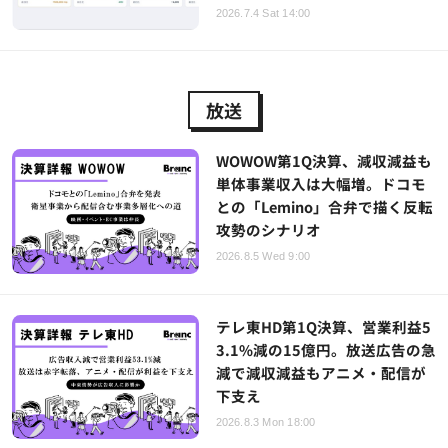
2026.7.4 Sat 14:00
放送
WOWOW第1Q決算、減収減益も
単体事業収入は大幅増。ドコモ
との「Lemino」合弁で描く反転
攻勢のシナリオ
2026.8.5 Wed 9:00
テレ東HD第1Q決算、営業利益5
3.1%減の15億円。放送広告の急
減で減収減益もアニメ・配信が
下支え
2026.8.3 Mon 18:00