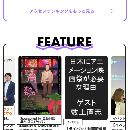
アクセスランキングをもっと見る
イベント
Sponsored by 公益財団
法人 ユニジャパン
イベント
【イベントレポ
メ
企画開発から海外展開ま
【🎥イベント動画配信開