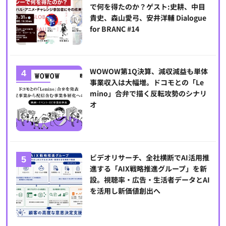
で何を得たのか？ゲスト:史耕、中目
貴史、森山愛弓、安井洋輔 Dialogue
for BRANC #14
WOWOW第1Q決算、減収減益も単体
事業収入は大幅増。ドコモとの「Le
mino」合弁で描く反転攻勢のシナリ
オ
ビデオリサーチ、全社横断でAI活用推
進する「AIX戦略推進グループ」を新
設。視聴率・広告・生活者データとAI
を活用し新価値創出へ