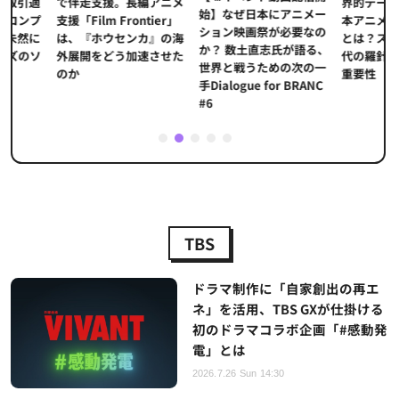
界的データ企業
適
で伴走支援。長編アニメ
始】なぜ日本にアニメー
本アニメの「真
プ
支援「Film Frontier」
ション映画祭が必要なの
とは？ストリー
に
は、『ホウセンカ』の海
か？ 数土直志氏が語る、
代の羅針盤「デ
ソ
外展開をどう加速させた
世界と戦うための次の一
重要性
のか
手Dialogue for BRANC
#6
1
2
3
4
5
TBS
ドラマ制作に「自家創出の再エ
ネ」を活用、TBS GXが仕掛ける
初のドラマコラボ企画「#感動発
電」とは
2026.7.26 Sun 14:30