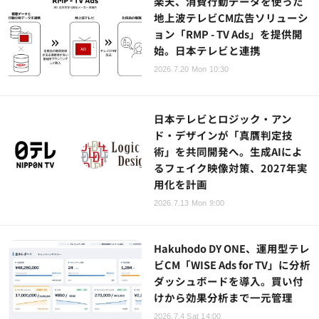
楽天、消費行動データを使った
地上波テレビCM広告ソリューシ
ョン「RMP - TV Ads」を提供開
始。日本テレビと連携
2026.7.20 Mon 10:30
日本テレビとロジック・アン
ド・デザインが「真贋判定技
術」を共同開発へ。生成AIによ
るフェイク映像対策、2027年実
用化を計画
2026.7.13 Mon 9:00
Hakuhodo DY ONE、運用型テレ
ビCM「WISE Ads for TV」に分析
ダッシュボードを導入。買い付
けから効果分析まで一元管理
2026.7.4 Sat 14:00