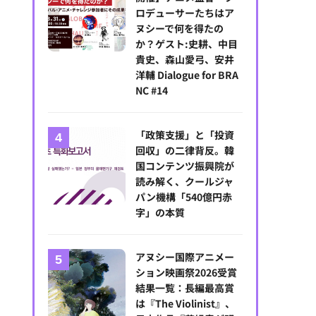
ロデューサーたちはア
ヌシーで何を得たの
か？ゲスト:史耕、中目
貴史、森山愛弓、安井
洋輔 Dialogue for BRA
NC #14
「政策支援」と「投資
回収」の二律背反。韓
国コンテンツ振興院が
読み解く、クールジャ
パン機構「540億円赤
字」の本質
アヌシー国際アニメー
ション映画祭2026受賞
結果一覧：長編最高賞
は『The Violinist』、