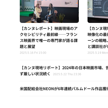
【カンヌレポート】映画現場のア
【カンヌ現
クセシビリティ最前線──フラン
映像化の最
ス映画界で唯一の専門家が語る課
ーンの戦略
題と展望
と講談社が
2025.5.16 Fri 15:00
2025.5.19 Mon
【カンヌ現地リポート】2024年の日本映画市場、
ず厳しい状況続く
2025.5.22 Thu 23:36
米国配給会社NEONが6年連続パルムドール作品