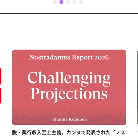
1
2
3
4
5
脱・興行収入至上主義。カンヌで発表された「ノス