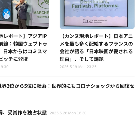
地レポート】アジアIP
【カンヌ現地レポート】日本アニ
前線：韓国ウェブトゥ
メを最も多く配給するフランスの
、日本からはコミスマ
会社が語る「日本映画が愛される
ピッチに登壇
理由」、そして課題
 9:30
2025.5.19 Mon 23:25
世界3位から5位に転落：世界的にもコロナショックから回復せ
獲得、受賞作を独占状態
2025.5.26 Mon 16:30