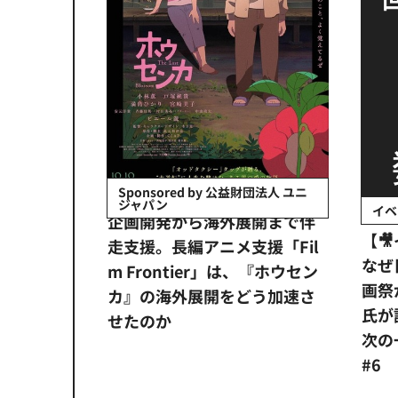
会社日立システ
Sponsored by 公益財団法人 ユニ
ジャパン
イベ
ンタメ業界
企画開発から海外展開まで伴
【
正化」。
走支援。長編アニメ支援「Fil
なぜ
アンス違
m Frontier」は、『ホウセン
画祭
システム
カ』の海外展開をどう加速さ
氏が
せたのか
次の一
#6