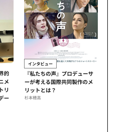
インタビュー
Sponso
ムズ
界的
『私たちの声』プロデューサ
公​​取委
ニメ
ーが考える国際共同製作のメ
に問われ
トリ
リットとは？
意図せぬ
デー
反を未然
杉本穂高
ズのソリ