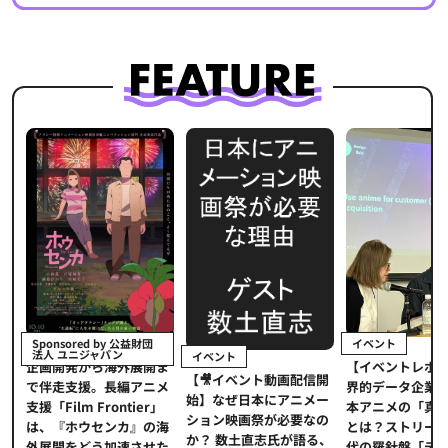
イベント
Sponsored by 公益財団
法人 ユニジャパン
イベント
【イベントレポ
メ
企画開発から海外展開ま
【🎥イベント動画配信開
界的データ企業
適
で伴走支援。長編アニメ
始】なぜ日本にアニメー
本アニメの「真
プ
支援「Film Frontier」
ション映画祭が必要なの
とは？ストリー
に
は、『ホウセンカ』の海
か？ 数土直志氏が語る、
代の羅針盤「デ
ソ
外展開をどう加速させた