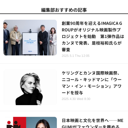
編集部おすすめの記事
創業90周年を迎えるIMAGICA G
ROUPがオリジナル映画製作プ
ロジェクトを始動 第1弾作品は
カンヌで発表、是枝裕和氏らが
審査
2025.5.1 Thu 12:05
ケリングとカンヌ国際映画祭、
ニコール・キッドマンに「ウー
マン・イン・モーション」アワ
ードを授与
2025.4.30 Wed 8:30
日本映画と文化を世界へ──ME
GUMIがファウンダーを務める