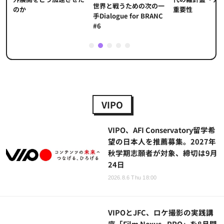
世界と戦うための次の一
重要性
のか
手Dialogue for BRANC
#6
1
2
3
4
5
VIPO
VIPO、AFI Conservatory留学希
望の日本人を推薦募集。2027年
秋学期志願者が対象、締切は9月
24日
2026.8.6 Thu 18:00
VIPOとJFC、ロケ撮影の実践講
座「Film Nexus - PRO」を8月開