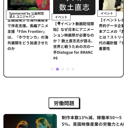
イベント
Sponsored by 公益財団
法人 ユニジャパン
イベント
【イベントレポート】
企画開発から海外展開ま
【🎥イベント動画配信開
界的データ企業が示す
で伴走支援。長編アニメ
始】なぜ日本にアニメー
本アニメの「真の価値
援「Film Frontier」
ション映画祭が必要なの
とは？ストリーミング
は、『ホウセンカ』の海
か？ 数土直志氏が語る、
代の羅針盤「データ」
外展開をどう加速させた
世界と戦うための次の一
重要性
のか
手Dialogue for BRANC
#6
1
2
3
4
5
労働問題
制作本数13％減、稼働率50～5
5％。英国映像産業の労働力とAI