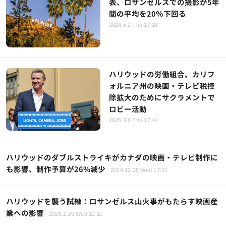
表、ロサンゼルスでの撮影が5年
間の平均を20％下回る
2024.5.2 Thu 17:18
ハリウッドの労働組合、カリフ
ォルニア州の映画・テレビ税控
除拡大のためにサクラメントで
ロビー活動
2025.3.6 Thu 17:44
ハリウッドのダブルストライキがカナダの映画・テレビ制作に
も影響、制作予算が26%減少
2024.12.25 Wed 17:21
ハリウッドを襲う試練：ロサンゼルス山火事がもたらす映画産
業への影響
2025.1.29 Wed 12:11