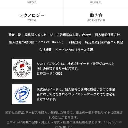
MEDIA
GLOBAL
テクノロジー
働き方
TECH
WORKSTYLE
著者一覧
編集部へメッセージ
広告掲載のお問い合わせ
個人情報保護方針
個人情報の取り扱いについて（Branc）
利用規約
特定商取引法に基づく表記
会社概要
イードからのリリース情報
Branc（ブラン）は、株式会社イード（東証グロース上
場）の運営するサービスです。
証券コード：6038
株式会社イードは、個人情報の適切な取扱いを行う事業
者に対して付与されるプライバシーマークの付与認定を
受けています。
紹介した商品/サービスを購入、契約した場合に、売上の一部が弊社サイトに還元さ
れることがあります。
当サイトに掲載の記事・見出し・写真・画像の無断転載を禁じます。Copyright ©
2026 IID, Inc.