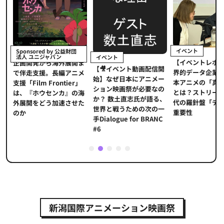
イベント
Sponsored by 公益財団
法人 ユニジャパン
イベント
【イベントレポ
メ
企画開発から海外展開ま
【🎥イベント動画配信開
界的データ企業
適
で伴走支援。長編アニメ
始】なぜ日本にアニメー
本アニメの「真
プ
支援「Film Frontier」
ション映画祭が必要なの
とは？ストリー
に
は、『ホウセンカ』の海
か？ 数土直志氏が語る、
代の羅針盤「デ
ソ
外展開をどう加速させた
世界と戦うための次の一
重要性
のか
手Dialogue for BRANC
#6
1
2
3
4
5
新潟国際アニメーション映画祭