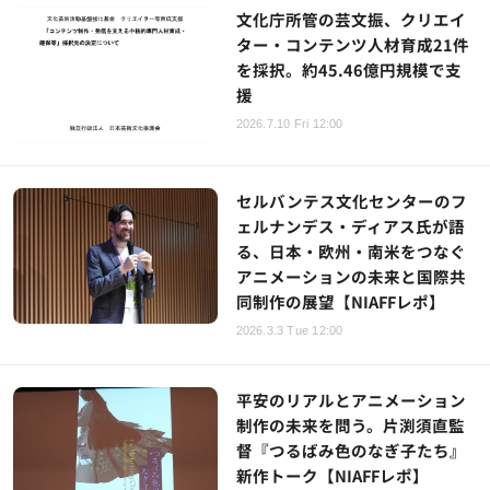
文化庁所管の芸文振、クリエイ
ター・コンテンツ人材育成21件
を採択。約45.46億円規模で支
援
2026.7.10 Fri 12:00
セルバンテス文化センターのフ
ェルナンデス・ディアス氏が語
る、日本・欧州・南米をつなぐ
アニメーションの未来と国際共
同制作の展望【NIAFFレポ】
2026.3.3 Tue 12:00
平安のリアルとアニメーション
制作の未来を問う。片渕須直監
督『つるばみ色のなぎ子たち』
新作トーク【NIAFFレポ】