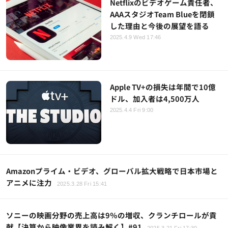
Netflixのビデオゲーム責任者、
AAAスタジオTeam Blueを閉鎖
した理由と今後の展望を語る
2025.4.9 Wed 17:46
Apple TV+の損失は年間で10億
ドル、加入者は4,500万人
2025.4.4 Fri 9:00
Amazonプライム・ビデオ、グローバル拡大戦略で日本市場と
アニメに注力
2025.3.28 Fri 15:41
ソニーの映画分野の売上高は9％の増収、クランチロールが貢
献【決算から映像業界を読み解く】#91