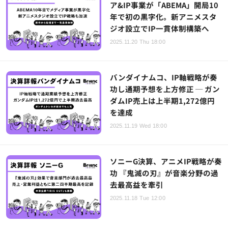
ア&IP事業が「ABEMA」開局10
年で初の黒字化。新アニメスタ
ジオ設立でIP一貫体制構築へ
2025.11.20 Thu 18:00
バンダイナムコ、IP軸戦略が奏
功し通期予想を上方修正 ─ ガン
ダムIP売上は上半期1,272億円
を達成
2025.11.19 Wed 18:00
ソニーG決算、アニメIP戦略が奏
功 『鬼滅の刃』が音楽分野の過
去最高益を牽引
2025.11.18 Tue 12:00