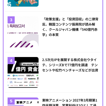
「政策支援」と「投資回収」の二律背
反。韓国コンテンツ振興院が読み解
く、クールジャパン機構「540億円赤
字」の本質
2.5次元IPを展開する株式会社ウタイ
テ、シリーズBで77億円を調達 テン
セントや松竹ベンチャーズなどが出資
東映アニメーション 2027年3月期第1
四半期決算。営業利益は1Qとして過