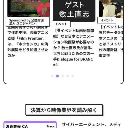
イベント
Sponsored by 公益財団
法人 ユニジャパン
イベント
【イベントレポ
メ
企画開発から海外展開ま
【🎥イベント動画配信開
界的データ企業
適
で伴走支援。長編アニメ
始】なぜ日本にアニメー
本アニメの「真
プ
支援「Film Frontier」
ション映画祭が必要なの
とは？ストリー
に
は、『ホウセンカ』の海
か？ 数土直志氏が語る、
代の羅針盤「デ
ソ
外展開をどう加速させた
世界と戦うための次の一
重要性
のか
手Dialogue for BRANC
#6
1
2
3
4
5
決算から映像業界を読み解く
サイバーエージェント、メディ