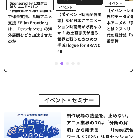
イベント
Sponsored by 公益財団
法人 ユニジャパン
イベント
【イベントレポ
メ
企画開発から海外展開ま
【🎥イベント動画配信開
界的データ企業
適
で伴走支援。長編アニメ
始】なぜ日本にアニメー
本アニメの「真
プ
支援「Film Frontier」
ション映画祭が必要なの
とは？ストリー
に
は、『ホウセンカ』の海
か？ 数土直志氏が語る、
代の羅針盤「デ
ソ
外展開をどう加速させた
世界と戦うための次の一
重要性
のか
手Dialogue for BRANC
#6
1
2
3
4
5
イベント・セミナー
制作現場の熱量を、止めない。
アニメ業界のDXは「分断の解
消」から始まる──「freee 統合
ワールド2026」注目セッション