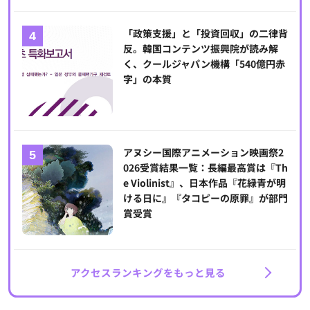
「政策支援」と「投資回収」の二律背
反。韓国コンテンツ振興院が読み解
く、クールジャパン機構「540億円赤
字」の本質
アヌシー国際アニメーション映画祭2
026受賞結果一覧：長編最高賞は『Th
e Violinist』、日本作品『花緑青が明
ける日に』『タコピーの原罪』が部門
賞受賞
アクセスランキングをもっと見る