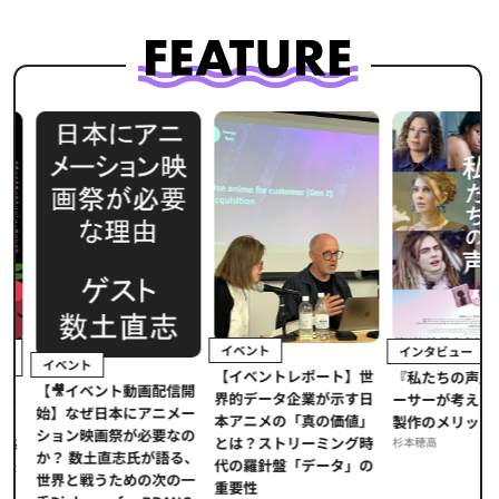
イベント
インタビュー
イベント
【イベントレポート】世
ま
『私たちの声』
【🎥イベント動画配信開
界的データ企業が示す日
メ
ーサーが考える
始】なぜ日本にアニメー
本アニメの「真の価値」
」
製作のメリット
ション映画祭が必要なの
とは？ストリーミング時
海
杉本穂高
か？ 数土直志氏が語る、
代の羅針盤「データ」の
た
世界と戦うための次の一
重要性