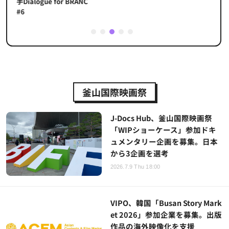
手Dialogue for BRANC
#6
1
2
3
4
5
釜山国際映画祭
J-Docs Hub、釜山国際映画祭
「WIPショーケース」参加ドキ
ュメンタリー企画を募集。日本
から3企画を選考
2026.7.9 Thu 18:00
VIPO、韓国「Busan Story Mark
et 2026」参加企業を募集。出版
作品の海外映像化を支援