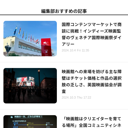
編集部おすすめの記事
国際コンテンツマーケットで商
談に挑戦！インディーズ映画監
督のヴェネチア国際映画祭ダイ
アリー
2024.10.4 Fri 11:35
映画館への来場を妨げる主な障
壁はチケット価格と作品の選択
肢の乏しさ、英国映画協会が調
査
2024.10.3 Thu 17:22
「映画館はクリエイターを育て
る場所」全国コミュニティシネ