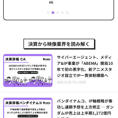
#6
1
2
3
4
5
決算から映像業界を読み解く
サイバーエージェント、メディ
ア&IP事業が「ABEMA」開局10
年で初の黒字化。新アニメスタ
ジオ設立でIP一貫体制構築へ
2025.11.20 Thu 18:00
バンダイナムコ、IP軸戦略が奏
功し通期予想を上方修正 ─ ガン
ダムIP売上は上半期1,272億円