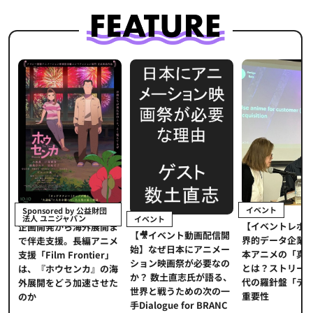
イベント
Sponsored by 公益財団
法人 ユニジャパン
イベント
【イベントレポ
メ
企画開発から海外展開ま
【🎥イベント動画配信開
界的データ企業
適
で伴走支援。長編アニメ
始】なぜ日本にアニメー
本アニメの「真
プ
支援「Film Frontier」
ション映画祭が必要なの
とは？ストリー
に
は、『ホウセンカ』の海
か？ 数土直志氏が語る、
代の羅針盤「デ
ソ
外展開をどう加速させた
世界と戦うための次の一
重要性
のか
手Dialogue for BRANC