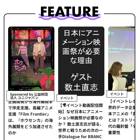
イベント
Sponsored by 公益財団
法人 ユニジャパン
イベント
【イベントレポ
メ
企画開発から海外展開ま
【🎥イベント動画配信開
界的データ企業
適
で伴走支援。長編アニメ
始】なぜ日本にアニメー
本アニメの「真
プ
支援「Film Frontier」
ション映画祭が必要なの
とは？ストリー
に
は、『ホウセンカ』の海
か？ 数土直志氏が語る、
代の羅針盤「デ
ソ
外展開をどう加速させた
世界と戦うための次の一
重要性
のか
手Dialogue for BRANC