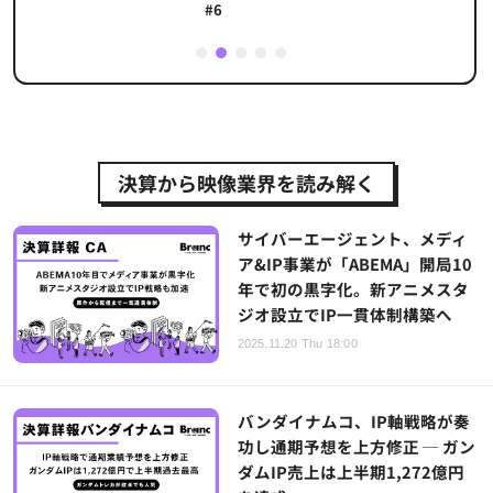
#6
1
2
3
4
5
決算から映像業界を読み解く
サイバーエージェント、メディ
ア&IP事業が「ABEMA」開局10
年で初の黒字化。新アニメスタ
ジオ設立でIP一貫体制構築へ
2025.11.20 Thu 18:00
バンダイナムコ、IP軸戦略が奏
功し通期予想を上方修正 ─ ガン
ダムIP売上は上半期1,272億円