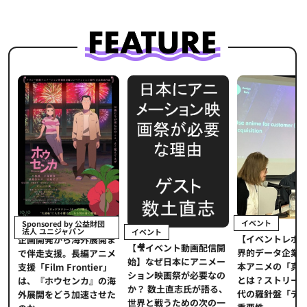
イベント
Sponsored by 公益財団
法人 ユニジャパン
イベント
【イベントレポ
メ
企画開発から海外展開ま
【🎥イベント動画配信開
界的データ企業
適
で伴走支援。長編アニメ
始】なぜ日本にアニメー
本アニメの「真
プ
支援「Film Frontier」
ション映画祭が必要なの
とは？ストリー
に
は、『ホウセンカ』の海
か？ 数土直志氏が語る、
代の羅針盤「デ
ソ
外展開をどう加速させた
世界と戦うための次の一