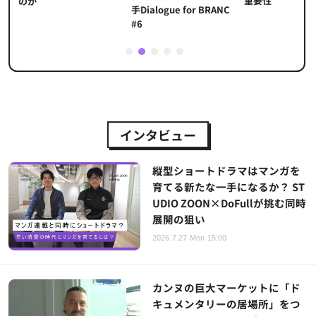
重要性
のか
手Dialogue for BRANC
#6
1
2
3
4
5
インタビュー
縦型ショートドラマはマンガを
育てる新たな一手になるか？ ST
UDIO ZOON×DoFullが挑む同時
展開の狙い
2026.7.27 Mon 15:00
カンヌの巨大マーケットに「ド
キュメンタリーの居場所」をつ