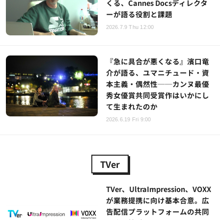
くる、Cannes Docsディレクタ
ーが語る役割と課題
2026.7.9 Thu 12:00
『急に具合が悪くなる』濱口竜
介が語る、ユマニチュード・資
本主義・偶然性──カンヌ最優
秀女優賞共同受賞作はいかにし
て生まれたのか
2026.6.19 Fri 9:00
TVer
TVer、UltraImpression、VOXX
が業務提携に向け基本合意。広
告配信プラットフォームの共同