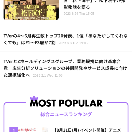
官 松下洸平」、松下洸平が撮
影秘話を語る
2023.8.24 Thu 15:05
TVerの4～6月再生数トップ20発表、1位「あなたがしてくれな
くても」はF1～F3層が7割
2023.8.8 Tue 19:05
TVerとZホールディングスグループ、業務提携に向け基本合
意 広告分析ソリューションの共同開発やサービス成長に向け
た連携強化へ
2023.2.1 Wed 11:08
総合ニュースランキング
【8月31日(月) イベント開催】アニメ