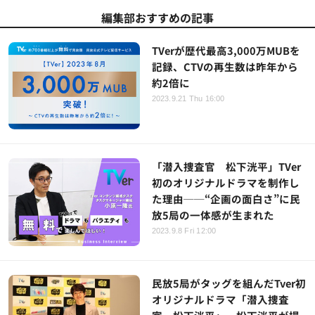
編集部おすすめの記事
TVerが歴代最高3,000万MUBを
記録、CTVの再生数は昨年から
約2倍に
2023.9.21 Thu 16:00
「潜入捜査官 松下洸平」TVer
初のオリジナルドラマを制作し
た理由──“企画の面白さ”に民
放5局の一体感が生まれた
2023.9.8 Fri 12:00
民放5局がタッグを組んだTver初
オリジナルドラマ「潜入捜査