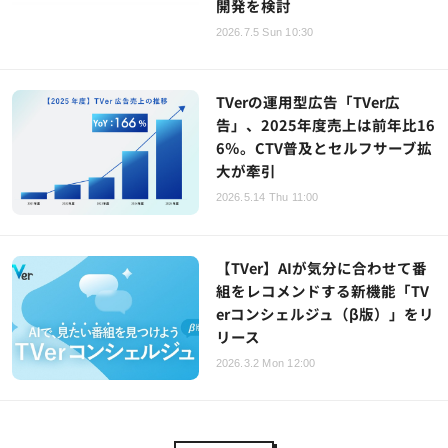
開発を検討
2026.7.5 Sun 10:30
TVerの運用型広告「TVer広
告」、2025年度売上は前年比16
6％。CTV普及とセルフサーブ拡
大が牽引
2026.5.14 Thu 11:00
【TVer】AIが気分に合わせて番
組をレコメンドする新機能「TV
erコンシェルジュ（β版）」をリ
リース
2026.3.2 Mon 12:00