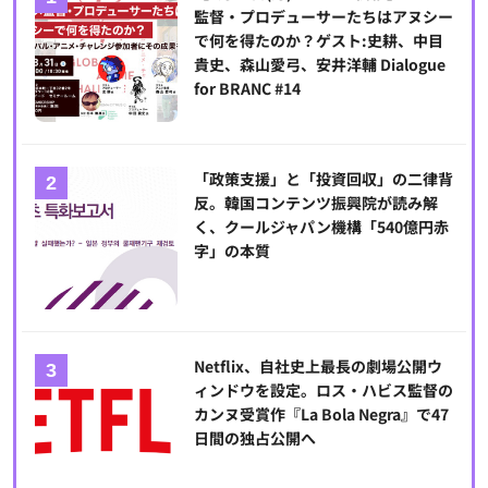
監督・プロデューサーたちはアヌシー
で何を得たのか？ゲスト:史耕、中目
貴史、森山愛弓、安井洋輔 Dialogue
for BRANC #14
「政策支援」と「投資回収」の二律背
反。韓国コンテンツ振興院が読み解
く、クールジャパン機構「540億円赤
字」の本質
Netflix、自社史上最長の劇場公開ウ
ィンドウを設定。ロス・ハビス監督の
カンヌ受賞作『La Bola Negra』で47
日間の独占公開へ