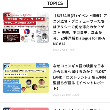
TOPICS
【8月31日(月) イベント開催】ア
ニメ監督・プロデューサーたち
はアヌシーで何を得たのか？ゲ
スト:史耕、中目貴史、森山愛
弓、安井洋輔 Dialogue for BRA
NC #14
2026.7.31 Fri 9:30
なぜロヒンギャ語の映画を日本
から世界へ届けるのか？『LOST
LAND／ロストランド』藤元明緒
監督らが語る【イベントレポー
ト】
2026.6.22 Mon 12:00