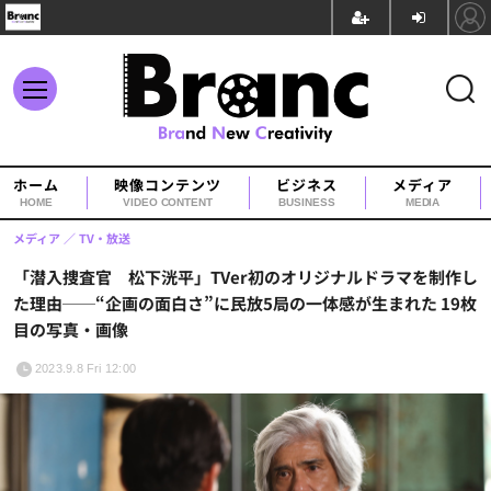
ホーム
映像コンテンツ
ビジネス
メディア
HOME
VIDEO CONTENT
BUSINESS
MEDIA
メディア
TV・放送
「潜入捜査官 松下洸平」TVer初のオリジナルドラマを制作し
た理由──“企画の面白さ”に民放5局の一体感が生まれた 19枚
目の写真・画像
2023.9.8 Fri 12:00