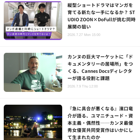
縦型ショートドラマはマンガを
育てる新たな一手になるか？ ST
UDIO ZOON×DoFullが挑む同時
展開の狙い
2026.7.27 Mon 15:00
カンヌの巨大マーケットに「ド
キュメンタリーの居場所」をつ
くる、Cannes Docsディレクタ
ーが語る役割と課題
2026.7.9 Thu 12:00
『急に具合が悪くなる』濱口竜
介が語る、ユマニチュード・資
本主義・偶然性──カンヌ最優
秀女優賞共同受賞作はいかにし
て生まれたのか