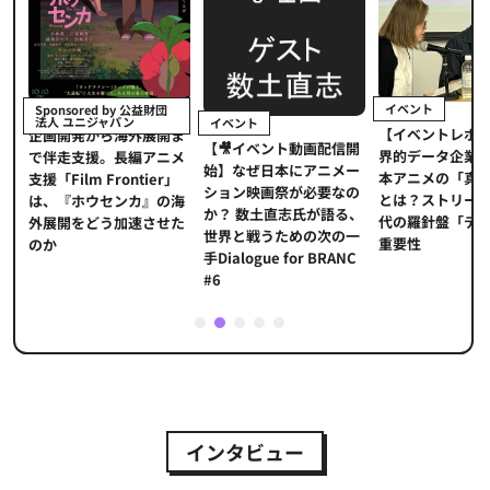
イベント
Sponsored by 公益財団
法人 ユニジャパン
イベント
【イベントレポ
メ
企画開発から海外展開ま
【🎥イベント動画配信開
界的データ企業
適
で伴走支援。長編アニメ
始】なぜ日本にアニメー
本アニメの「真
プ
支援「Film Frontier」
ション映画祭が必要なの
とは？ストリー
に
は、『ホウセンカ』の海
か？ 数土直志氏が語る、
代の羅針盤「デ
ソ
外展開をどう加速させた
世界と戦うための次の一
重要性
のか
手Dialogue for BRANC
#6
1
2
3
4
5
インタビュー