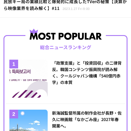
民放キー局の業績比較と爆発的に成長したTVerの秘策【決算か
ら映像業界を読み解く】#11
2023.1.27 Fri 8:00
総合ニュースランキング
「政策支援」と「投資回収」の二律背
反。韓国コンテンツ振興院が読み解
く、クールジャパン機構「540億円赤
字」の本質
新海誠監督所属の制作会社が長野・佐
久に映画館「なかごみ座」2027年春
開業へ。