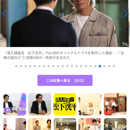
「潜入捜査官 松下洸平」TVer初のオリジナルドラマを制作した理由──“企
画の面白さ”に民放5局の一体感が生まれた
この記事へ戻る
19/22