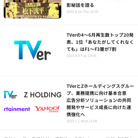
影秘話を語る
2023.8.24 Thu 15:05
TVerの4～6月再生数トップ20発
表、1位「あなたがしてくれなく
ても」はF1～F3層が7割
2023.8.8 Tue 19:05
TVerとZホールディングスグルー
プ、業務提携に向け基本合意
広告分析ソリューションの共同
開発やサービス成長に向けた連
携強化へ
2023.2.1 Wed 11:08