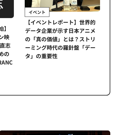
インタビュー
Sponso
ムズ
界的
『私たちの声』プロデューサ
公​​取委
ニメ
ーが考える国際共同製作のメ
に問われ
トリ
リットとは？
意図せぬ
デー
反を未然
杉本穂高
ズのソリ