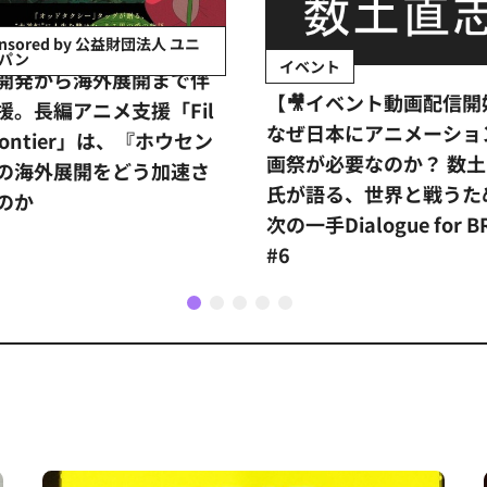
イベント
ント
【イベントレポート】世
イベント動画配信開始】
データ企業が示す日本ア
日本にアニメーション映
の「真の価値」とは？ス
が必要なのか？ 数土直志
ーミング時代の羅針盤「
語る、世界と戦うための
タ」の重要性
手Dialogue for BRANC
1
2
3
4
5