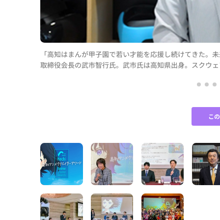
グゼクティ
「高知はまんが甲子園で若い才能を応援し続けてきた。未
取締役会長の武市智行氏。武市氏は高知県出身。スクウェ
こ