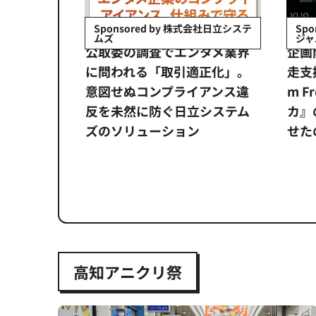
会社日立システ
Sponsored by 公益財団法人 ユニ
ジャパン
イベ
ンタメ業界
企画開発から海外展開まで伴
【
正化」。
走支援。長編アニメ支援「Fil
なぜ
アンス違
m Frontier」は、『ホウセン
画祭
システム
カ』の海外展開をどう加速さ
氏が
せたのか
次の一
#6
高知アニクリ祭