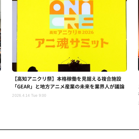
【高知アニクリ祭】本格稼働を見据える複合施設
「GEAR」と地方アニメ産業の未来を業界人が議論
2026.4.14 Tue 9:00