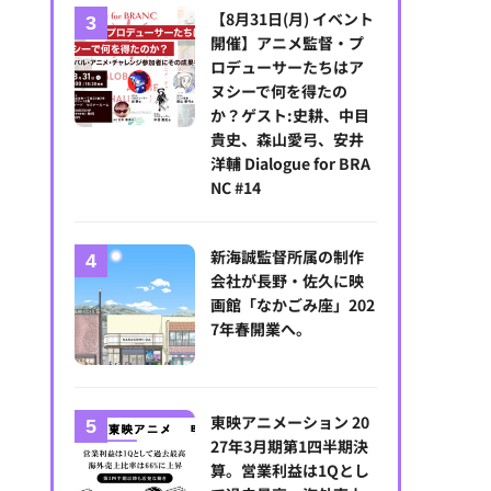
【8月31日(月) イベント
開催】アニメ監督・プ
ロデューサーたちはア
ヌシーで何を得たの
高知から発信していけるように全力で取り組んでいきたい」と話すスタジ
か？ゲスト:史耕、中目
月、高知初の手描きアニメーションスタジオとして設立された。現在約3
貴史、森山愛弓、安井
洋輔 Dialogue for BRA
NC #14
新海誠監督所属の制作
会社が長野・佐久に映
画館「なかごみ座」202
7年春開業へ。
東映アニメーション 20
27年3月期第1四半期決
算。営業利益は1Qとし