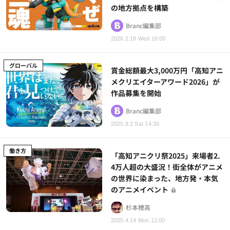
の地方拠点を構築
Branc編集部
2026.2.18 Wed 16:00
グローバル
賞金総額最大3,000万円「高知アニ
メクリエイターアワード2026」が
作品募集を開始
Branc編集部
2025.8.2 Sat 14:30
働き方
「高知アニクリ祭2025」来場者2.
4万人超の大盛況！街全体がアニメ
の世界に染まった、地方発・本気
のアニメイベント
杉本穂高
2025.4.14 Mon 12:00