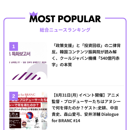
総合ニュースランキング
「政策支援」と「投資回収」の二律背
反。韓国コンテンツ振興院が読み解
く、クールジャパン機構「540億円赤
字」の本質
【8月31日(月) イベント開催】アニメ
監督・プロデューサーたちはアヌシー
で何を得たのか？ゲスト:史耕、中目
貴史、森山愛弓、安井洋輔 Dialogue
for BRANC #14