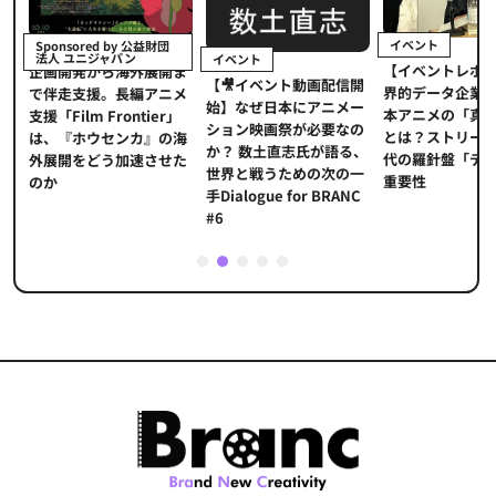
イベント
Sponsored by 公益財団
法人 ユニジャパン
イベント
【イベントレポ
メ
企画開発から海外展開ま
【🎥イベント動画配信開
界的データ企業
適
で伴走支援。長編アニメ
始】なぜ日本にアニメー
本アニメの「真
プ
支援「Film Frontier」
ション映画祭が必要なの
とは？ストリー
に
は、『ホウセンカ』の海
か？ 数土直志氏が語る、
代の羅針盤「デ
ソ
外展開をどう加速させた
世界と戦うための次の一
重要性
のか
手Dialogue for BRANC
#6
1
2
3
4
5