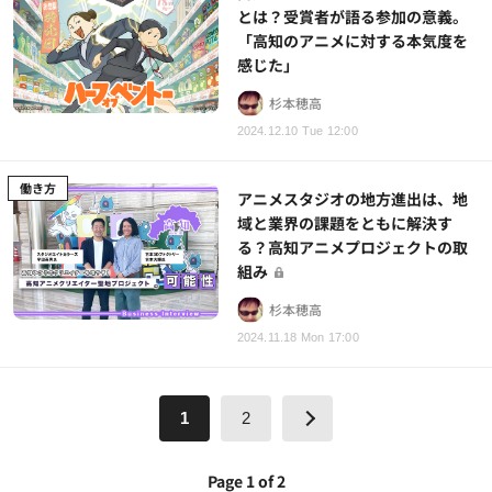
とは？受賞者が語る参加の意義。
「高知のアニメに対する本気度を
感じた」
杉本穂高
2024.12.10 Tue 12:00
働き方
アニメスタジオの地方進出は、地
域と業界の課題をともに解決す
る？高知アニメプロジェクトの取
組み
杉本穂高
2024.11.18 Mon 17:00
1
2
Page 1 of 2