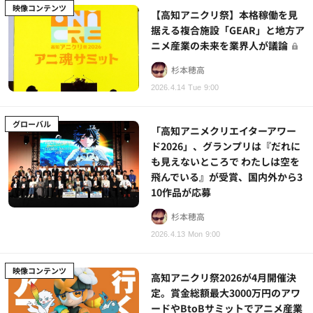
映像コンテンツ
【高知アニクリ祭】本格稼働を見
据える複合施設「GEAR」と地方ア
ニメ産業の未来を業界人が議論
杉本穂高
2026.4.14 Tue 9:00
グローバル
「高知アニメクリエイターアワー
ド2026」、グランプリは『だれに
も見えないところで わたしは空を
飛んでいる』が受賞、国内外から3
10作品が応募
杉本穂高
2026.4.13 Mon 9:00
映像コンテンツ
高知アニクリ祭2026が4月開催決
定。賞金総額最大3000万円のアワ
ードやBtoBサミットでアニメ産業