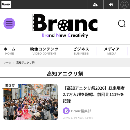
ホーム
映像コンテンツ
ビジネス
メディア
HOME
VIDEO CONTENT
BUSINESS
MEDIA
ホーム
›
高知アニクリ祭
高知アニクリ祭
働き方
【高知アニクリ祭2026】総来場者
2.7万人超を記録、前回比111%を
記録
Branc編集部
2026.4.19 Sun 14:00