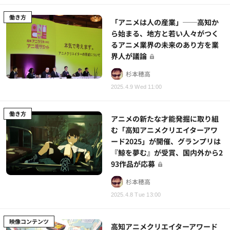
働き方
「アニメは人の産業」──高知か
ら始まる、地方と若い人々がつく
るアニメ業界の未来のあり方を業
界人が議論
杉本穂高
2025.4.9 Wed 11:00
働き方
アニメの新たな才能発掘に取り組
む「高知アニメクリエイターアワ
ード2025」が開催、グランプリは
『鯨を夢む』が受賞、国内外から2
93作品が応募
杉本穂高
2025.4.8 Tue 13:00
映像コンテンツ
高知アニメクリエイターアワード