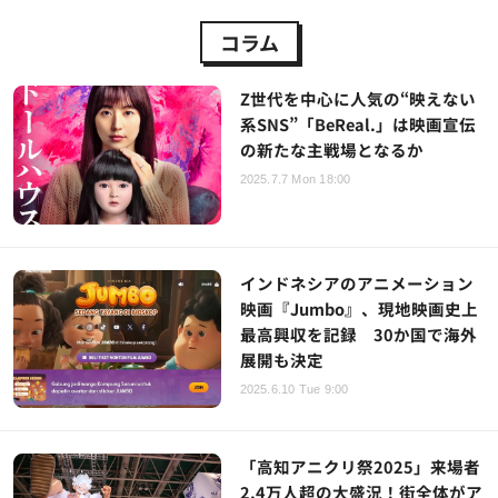
コラム
Z世代を中心に人気の“映えない
系SNS”「BeReal.」は映画宣伝
の新たな主戦場となるか
2025.7.7 Mon 18:00
インドネシアのアニメーション
映画『Jumbo』、現地映画史上
最高興収を記録 30か国で海外
展開も決定
2025.6.10 Tue 9:00
「高知アニクリ祭2025」来場者
2.4万人超の大盛況！街全体がア