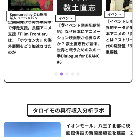
イベント
Sponsored by 公益財団
法人 ユニジャパン
イベント
【イベントレポ
メ
企画開発から海外展開ま
【🎥イベント動画配信開
界的データ企業
適
で伴走支援。長編アニメ
始】なぜ日本にアニメー
本アニメの「真
プ
支援「Film Frontier」
ション映画祭が必要なの
とは？ストリー
に
は、『ホウセンカ』の海
か？ 数土直志氏が語る、
代の羅針盤「デ
ソ
外展開をどう加速させた
世界と戦うための次の一
重要性
のか
手Dialogue for BRANC
#6
1
2
3
4
5
タロイモの興行収入分析ラボ
イオンモール、八王子北部に映
画館併設の新商業施設を建設 2