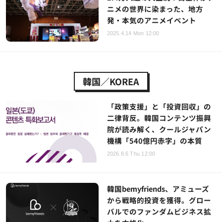
ニメの世界に染まった、地方
発・本気のアニメイベント
2025.4.14 Mon 12:00
韓国／KOREA
「政策支援」と「投資回収」の
二律背反。韓国コンテンツ振興
院が読み解く、クールジャパン
機構「540億円赤字」の本質
2026.8.6 Thu 12:00
韓国bemyfriends、アミューズ
から戦略的投資を獲得。グロー
バルでのファンダムビジネス拡