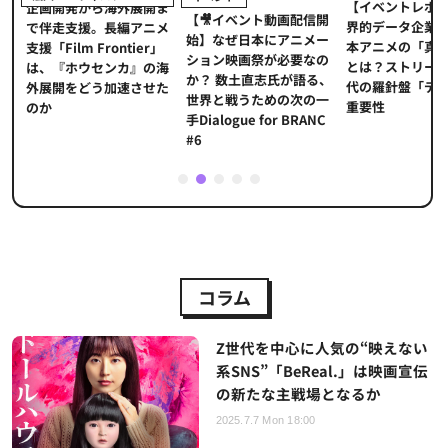
【イベントレポ
メ
企画開発から海外展開ま
【🎥イベント動画配信開
界的データ企業
適
で伴走支援。長編アニメ
始】なぜ日本にアニメー
本アニメの「真
プ
支援「Film Frontier」
ション映画祭が必要なの
とは？ストリー
に
は、『ホウセンカ』の海
か？ 数土直志氏が語る、
代の羅針盤「デ
ソ
外展開をどう加速させた
世界と戦うための次の一
重要性
のか
手Dialogue for BRANC
#6
1
2
3
4
5
コラム
Z世代を中心に人気の“映えない
系SNS”「BeReal.」は映画宣伝
の新たな主戦場となるか
2025.7.7 Mon 18:00