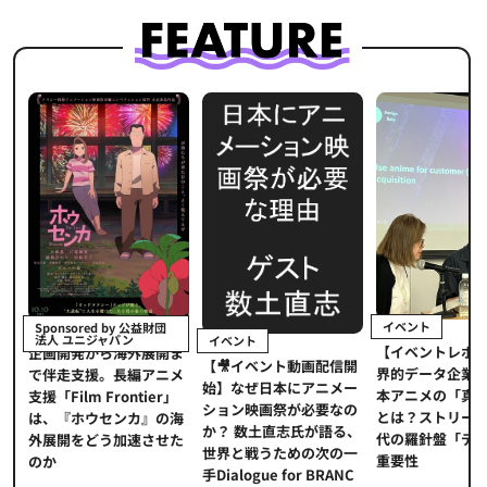
イベント
Sponsored by 公益財団
法人 ユニジャパン
イベント
【イベントレポ
メ
企画開発から海外展開ま
【🎥イベント動画配信開
界的データ企業
適
で伴走支援。長編アニメ
始】なぜ日本にアニメー
本アニメの「真
プ
支援「Film Frontier」
ション映画祭が必要なの
とは？ストリー
に
は、『ホウセンカ』の海
か？ 数土直志氏が語る、
代の羅針盤「デ
ソ
外展開をどう加速させた
世界と戦うための次の一
重要性
のか
手Dialogue for BRANC