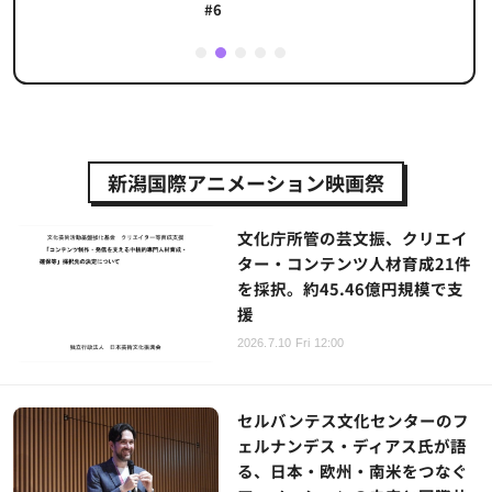
#6
1
2
3
4
5
新潟国際アニメーション映画祭
文化庁所管の芸文振、クリエイ
ター・コンテンツ人材育成21件
を採択。約45.46億円規模で支
援
2026.7.10 Fri 12:00
セルバンテス文化センターのフ
ェルナンデス・ディアス氏が語
る、日本・欧州・南米をつなぐ