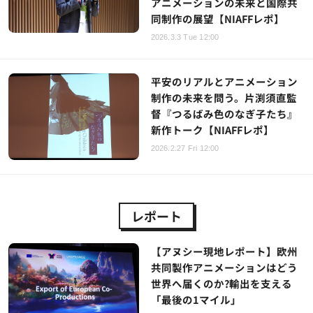
アニメーションの未来と国際共
同制作の展望【NIAFFレポ】
2026.3.3 Tue 12:00
平安のリアルとアニメーション
制作の未来を問う。片渕須直監
督『つるばみ色のなぎ子たち』
新作トーク【NIAFFレポ】
2026.2.27 Fri 12:00
レポート
【アヌシー現地レポート】欧州
共同製作アニメーションはどう
世界へ届くのか?輸出を支える
「最後の1マイル」