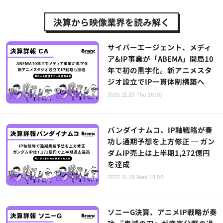
決算から映像業界を読み解く
サイバーエージェント、メディ
ア&IP事業が「ABEMA」開局10
年で初の黒字化。新アニメスタ
ジオ設立でIP一貫体制構築へ
2025.11.20 Thu 18:00
バンダイナムコ、IP軸戦略が奏
功し通期予想を上方修正 ─ ガン
ダムIP売上は上半期1,272億円
を達成
2025.11.19 Wed 18:00
ソニーG決算、アニメIP戦略が奏