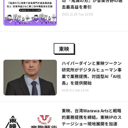
功 『鬼滅の刃』が音楽分野の過
去最高益を牽引
2025.11.18 Tue 12:00
東映
ハイパーダインと東映ツークン
研究所がデジタルヒューマン事
業で業務提携、対話型AI「AI社
長」を提供開始
2026.8.1 Sat 14:00
東映、台湾Warawa Artsと戦略
的業務提携を締結。東映IPのス
テージショー現地展開を加速