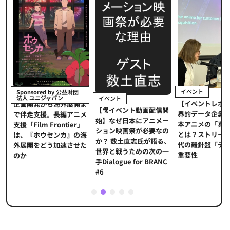
イベント
Sponsored by 公益財団
法人 ユニジャパン
イベント
【イベントレポ
メ
企画開発から海外展開ま
【🎥イベント動画配信開
界的データ企業
適
で伴走支援。長編アニメ
始】なぜ日本にアニメー
本アニメの「真
プ
支援「Film Frontier」
ション映画祭が必要なの
とは？ストリー
に
は、『ホウセンカ』の海
か？ 数土直志氏が語る、
代の羅針盤「デ
ソ
外展開をどう加速させた
世界と戦うための次の一
重要性
のか
手Dialogue for BRANC
#6
1
2
3
4
5