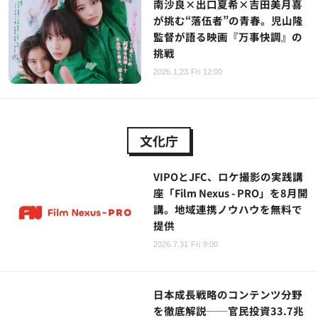
南沙良×出口夏希×吉田美月喜
が挑む“落伍者”の青春。児山隆
監督が語る映画『万事快調』の
挑戦
2026.1.23 Fri 12:00
文化庁
VIPOとJFC、ロケ撮影の実践講
座「Film Nexus - PRO」を8月開
講。地域連携ノウハウを無料で
提供
2026.7.31 Fri 9:00
日本成長戦略のコンテンツ分野
を徹底解説──官民投資33.7兆