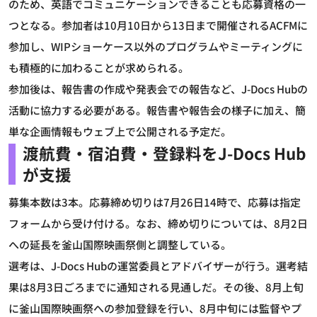
のため、英語でコミュニケーションできることも応募資格の一
つとなる。参加者は10月10日から13日まで開催されるACFMに
参加し、WIPショーケース以外のプログラムやミーティングに
も積極的に加わることが求められる。
参加後は、報告書の作成や発表会での報告など、J-Docs Hubの
活動に協力する必要がある。報告書や報告会の様子に加え、簡
単な企画情報もウェブ上で公開される予定だ。
渡航費・宿泊費・登録料をJ-Docs Hub
が支援
募集本数は3本。応募締め切りは7月26日14時で、応募は指定
フォームから受け付ける。なお、締め切りについては、8月2日
への延長を釜山国際映画祭側と調整している。
選考は、J-Docs Hubの運営委員とアドバイザーが行う。選考結
果は8月3日ごろまでに通知される見通しだ。その後、8月上旬
に釜山国際映画祭への参加登録を行い、8月中旬には監督やプ