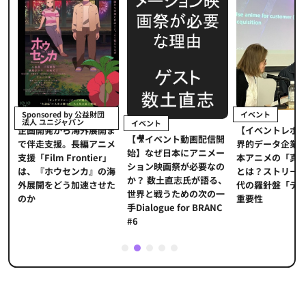
イベント
Sponsored by 公益財団
法人 ユニジャパン
イベント
【イベントレポ
メ
企画開発から海外展開ま
【🎥イベント動画配信開
界的データ企業
適
で伴走支援。長編アニメ
始】なぜ日本にアニメー
本アニメの「真
プ
支援「Film Frontier」
ション映画祭が必要なの
とは？ストリー
に
は、『ホウセンカ』の海
か？ 数土直志氏が語る、
代の羅針盤「デ
ソ
外展開をどう加速させた
世界と戦うための次の一
重要性
のか
手Dialogue for BRANC
#6
1
2
3
4
5