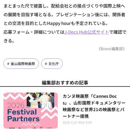
まとまった尺で披露し、配給会社との接点づくりや国際上映へ
の展開を目指す場となる。プレゼンテーション後には、関係者
との交流を目的としたHappy hourも予定されている。
応募フォーム・詳細については
J-Docs Hub公式サイト
で確認で
きる。
《Branc編集部》
釜山国際映画祭
文化庁
編集部おすすめの記事
カンヌ映画祭「Cannes Doc
s」、山形国際ドキュメンタリー
映画祭など世界21の映画祭とパ
ートナー提携
2026.4.22 Wed 9:00