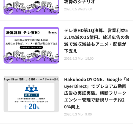
攻勢のシナリオ
2026.8.5 Wed 9:00
テレ東HD第1Q決算、営業利益5
3.1%減の15億円。放送広告の急
減で減収減益もアニメ・配信が
下支え
2026.8.3 Mon 18:00
Hakuhodo DY ONE、Google「B
uyer Direct」でプレミアム動画
広告の実証実験。横断フリーク
エンシー管理で新規リーチ約2
0%向上
2026.8.3 Mon 9:00