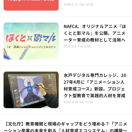
2026.6.27 Sat 14:00
NAFCA、オリジナルアニメ『ほ
くとと影マル』を公開。アニメ
ーター育成の教材として活用へ
2026.6.9 Tue 9:00
水戸デジタル専門カレッジ、20
27年4月に「アニメーション人
材育成コース」新設。プロジェ
クト型教育で実践的人材を育成
2026.4.18 Sat 10:30
【文化庁】教育機関と現場のギャップをどう埋める？「アニメ
ーション産業の未来を創る『人材育成エコシステム』の構築～