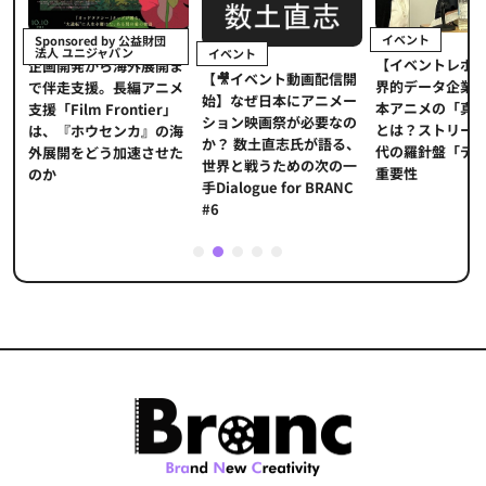
イベント
Sponsored by 公益財団
法人 ユニジャパン
イベント
【イベントレポ
メ
企画開発から海外展開ま
【🎥イベント動画配信開
界的データ企業
適
で伴走支援。長編アニメ
始】なぜ日本にアニメー
本アニメの「真
プ
支援「Film Frontier」
ション映画祭が必要なの
とは？ストリー
に
は、『ホウセンカ』の海
か？ 数土直志氏が語る、
代の羅針盤「デ
ソ
外展開をどう加速させた
世界と戦うための次の一
重要性
のか
手Dialogue for BRANC
#6
1
2
3
4
5