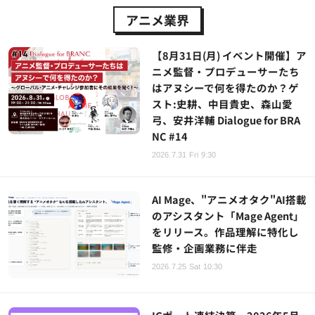
アニメ業界
【8月31日(月) イベント開催】ア
ニメ監督・プロデューサーたち
はアヌシーで何を得たのか？ゲ
スト:史耕、中目貴史、森山愛
弓、安井洋輔 Dialogue for BRA
NC #14
2026.7.31 Fri 9:30
AI Mage、"アニメオタク"AI搭載
のアシスタント「Mage Agent」
をリリース。作品理解に特化し
監修・企画業務に伴走
2026.7.25 Sat 10:30