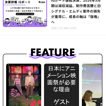
IGポート連結決算、2026年5月
期は減収減益。制作費高騰と旧
シグナル・エムディ案件の損失
が重荷に、成長の軸は「版権」
へ
2026.7.22 Wed 12:00