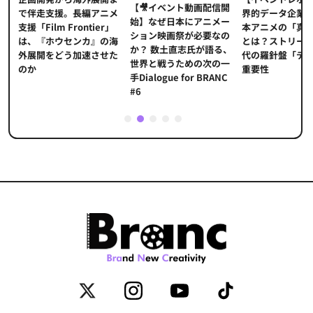
【🎥イベント動画配信開
界的データ企業
適
で伴走支援。長編アニメ
始】なぜ日本にアニメー
本アニメの「真
プ
支援「Film Frontier」
ション映画祭が必要なの
とは？ストリー
に
は、『ホウセンカ』の海
か？ 数土直志氏が語る、
代の羅針盤「デ
ソ
外展開をどう加速させた
世界と戦うための次の一
重要性
のか
手Dialogue for BRANC
#6
1
2
3
4
5