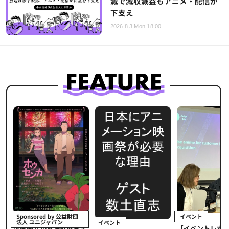
減で減収減益もアニメ・配信が
下支え
2026.8.3 Mon 18:00
イベント
Sponsored by 公益財団
法人 ユニジャパン
イベント
【イベントレポ
メ
企画開発から海外展開ま