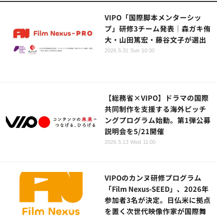
VIPO「国際脚本メンターシッ
プ」研修3チーム発表｜森ガキ侑
大・山田篤宏・藤谷文子が選出
2026.5.31 Sun 10:30
【総務省×VIPO】ドラマの国際
共同制作を支援する海外ピッチ
ングプログラム始動。第1弾公募
説明会を5/21開催
2026.5.13 Wed 11:00
VIPOのカンヌ研修プログラム
「Film Nexus-SEED」、2026年
参加者3名が決定。日仏米に拠点
を置く次世代映像作家が国際舞