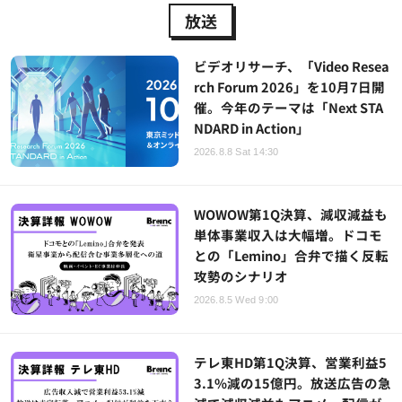
放送
ビデオリサーチ、「Video Resea
rch Forum 2026」を10月7日開
催。今年のテーマは「Next STA
NDARD in Action」
2026.8.8 Sat 14:30
WOWOW第1Q決算、減収減益も
単体事業収入は大幅増。ドコモ
との「Lemino」合弁で描く反転
攻勢のシナリオ
2026.8.5 Wed 9:00
テレ東HD第1Q決算、営業利益5
3.1%減の15億円。放送広告の急