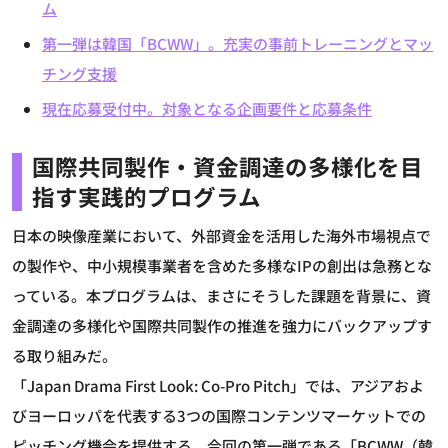
ム
第一弾は韓国「BCWW」。充実の事前トレーニングとマッ
チング支援
現在応募受付中。対象となる企画要件と応募条件
国際共同製作・資金調達の多様化を目
指す実践的プログラム
日本の映像産業において、外部資金を活用した海外市場視点で
の製作や、中小規模事業者を含めた多様なIPの創出は急務とな
っている。本プログラムは、まさにそうした課題を背景に、資
金調達の多様化や国際共同製作の推進を強力にバックアップす
る取り組みだ。
「Japan Drama First Look: Co-Pro Pitch」では、アジアおよ
びヨーロッパを代表する3つの国際コンテンツマーケットでの
ピッチング機会を提供する。今回の第一弾である「BCWW（韓