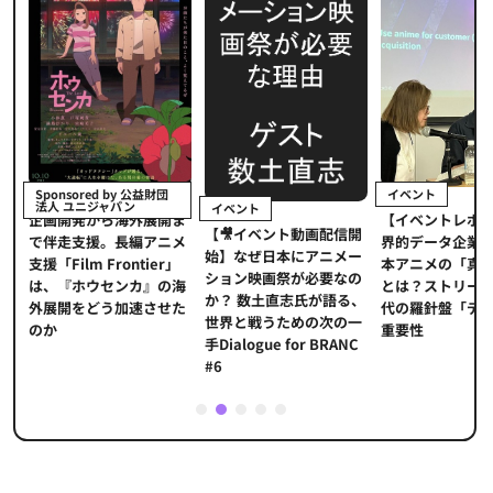
イベント
Sponsored by 公益財団
法人 ユニジャパン
イベント
【イベントレポ
メ
企画開発から海外展開ま
【🎥イベント動画配信開
界的データ企業
適
で伴走支援。長編アニメ
始】なぜ日本にアニメー
本アニメの「真
プ
支援「Film Frontier」
ション映画祭が必要なの
とは？ストリー
に
は、『ホウセンカ』の海
か？ 数土直志氏が語る、
代の羅針盤「デ
ソ
外展開をどう加速させた
世界と戦うための次の一
重要性
のか
手Dialogue for BRANC
#6
1
2
3
4
5