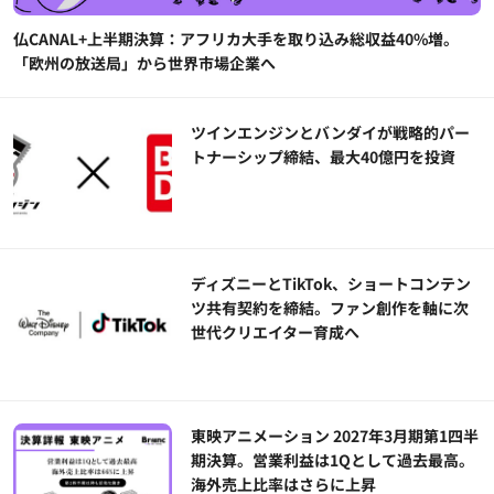
仏CANAL+上半期決算：アフリカ大手を取り込み総収益40%増。
「欧州の放送局」から世界市場企業へ
ツインエンジンとバンダイが戦略的パー
トナーシップ締結、最大40億円を投資
ディズニーとTikTok、ショートコンテン
ツ共有契約を締結。ファン創作を軸に次
世代クリエイター育成へ
東映アニメーション 2027年3月期第1四半
期決算。営業利益は1Qとして過去最高。
海外売上比率はさらに上昇