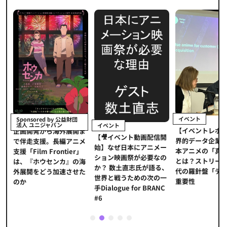
イベント
Sponsored by 公益財団
法人 ユニジャパン
イベント
【イベントレポ
メ
企画開発から海外展開ま
【🎥イベント動画配信開
界的データ企業
適
で伴走支援。長編アニメ
始】なぜ日本にアニメー
本アニメの「真
プ
支援「Film Frontier」
ション映画祭が必要なの
とは？ストリー
に
は、『ホウセンカ』の海
か？ 数土直志氏が語る、
代の羅針盤「デ
ソ
外展開をどう加速させた
世界と戦うための次の一
重要性
のか
手Dialogue for BRANC
#6
1
2
3
4
5