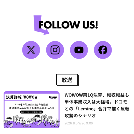
放送
WOWOW第1Q決算、減収減益も
単体事業収入は大幅増。ドコモ
との「Lemino」合弁で描く反転
攻勢のシナリオ
2026.8.5 Wed 9:00