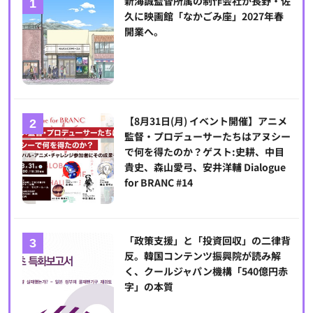
新海誠監督所属の制作会社が長野・佐
久に映画館「なかごみ座」2027年春
開業へ。
【8月31日(月) イベント開催】アニメ
監督・プロデューサーたちはアヌシー
で何を得たのか？ゲスト:史耕、中目
貴史、森山愛弓、安井洋輔 Dialogue
for BRANC #14
「政策支援」と「投資回収」の二律背
反。韓国コンテンツ振興院が読み解
く、クールジャパン機構「540億円赤
字」の本質