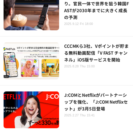
り。官民一体で世界を狙う韓国F
ASTが2030年までに大きく成長
の予測
2025.9.12 Fri 18:00
CCCMKら3社、Vポイントが貯ま
る無料動画配信「V FAST チャン
ネル」iOS版サービスを開始
2025.8.28 Thu 15:00
J:COMとNetflixがパートナーシ
ップを強化、「J:COM Netflixセ
ット」が3月5日登場
2025.2.27 Thu 15:41