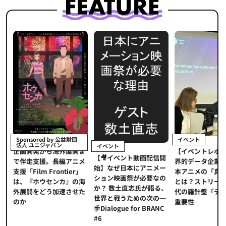
イベント
Sponsored by 公益財団
法人 ユニジャパン
イベント
【イベントレポート
企画開発から海外展開ま
【🎥イベント動画配信開
界的データ企業が示
で伴走支援。長編アニメ
始】なぜ日本にアニメー
本アニメの「真の価
支援「Film Frontier」
ション映画祭が必要なの
とは？ストリーミン
は、『ホウセンカ』の海
か？ 数土直志氏が語る、
代の羅針盤「データ
外展開をどう加速させた
世界と戦うための次の一
重要性
のか
手Dialogue for BRANC
#6