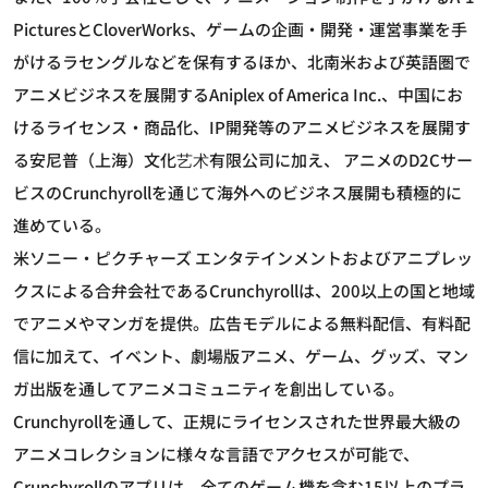
PicturesとCloverWorks、ゲームの企画・開発・運営事業を手
がけるラセングルなどを保有するほか、北南米および英語圏で
アニメビジネスを展開するAniplex of America Inc.、中国にお
けるライセンス・商品化、IP開発等のアニメビジネスを展開す
る安尼普（上海）文化艺术有限公司に加え、 アニメのD2Cサー
ビスのCrunchyrollを通じて海外へのビジネス展開も積極的に
進めている。
米ソニー・ピクチャーズ エンタテインメントおよびアニプレッ
クスによる合弁会社であるCrunchyrollは、200以上の国と地域
でアニメやマンガを提供。広告モデルによる無料配信、有料配
信に加えて、イベント、劇場版アニメ、ゲーム、グッズ、マン
ガ出版を通してアニメコミュニティを創出している。
Crunchyrollを通して、正規にライセンスされた世界最大級の
アニメコレクションに様々な言語でアクセスが可能で、
Crunchyrollのアプリは、全てのゲーム機を含む15以上のプラ