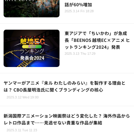
話が60%増加
2025.3.14 Fri 18:28
東アジアで「ちいかわ」が急成
長「BEENOS 越境EC×アニメ ヒ
ットランキング2024」発表
2025.3.13 Thu 17:29
ヤンマーがアニメ『未ル わたしのみらい』を製作する理由と
は？ CBO長屋明浩氏に聞くブランディングの核心
2025.3.12 Wed 19:00
新潟国際アニメーション映画祭はどう変化した？ 海外作品から
レトロ作品まで……見逃せない貴重な作品が集結
2025.3.11 Tue 11:23