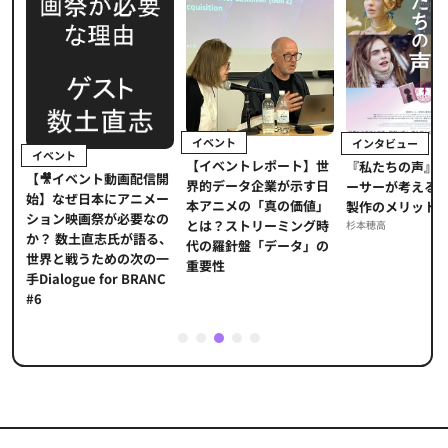
イベント
インタビュー
イベント
【イベントレポート】世
ま
『私たちの声』
【🎥イベント動画配信開
界的データ企業が示す日
メ
ーサーが考える
始】なぜ日本にアニメー
本アニメの「真の価値」
」
製作のメリット
ション映画祭が必要なの
とは？ストリーミング時
海
杉本穂高
か？ 数土直志氏が語る、
代の羅針盤「データ」の
た
世界と戦うための次の一
重要性
手Dialogue for BRANC
#6
1
2
3
4
5