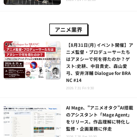
アニメ業界
【8月31日(月) イベント開催】ア
ニメ監督・プロデューサーたち
はアヌシーで何を得たのか？ゲ
スト:史耕、中目貴史、森山愛
弓、安井洋輔 Dialogue for BRA
NC #14
2026.7.31 Fri 9:30
AI Mage、"アニメオタク"AI搭載
のアシスタント「Mage Agent」
をリリース。作品理解に特化し
監修・企画業務に伴走
2026.7.25 Sat 10:30