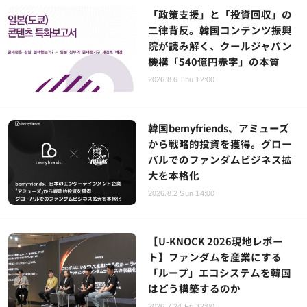
「政策支援」と「投資回収」の
二律背反。韓国コンテンツ振興
院が読み解く、クールジャパン
機構「540億円赤字」の本質
2026.8.6 Thu 12:00
韓国bemyfriends、アミューズ
から戦略的投資を獲得。グロー
バルでのファンダムビジネス拡
大を本格化
2026.8.2 Sun 14:00
【U-KNOCK 2026現地レポー
ト】ファンダムを産業にする
「ループ」エコシステムを韓国
はどう構築するのか
2026.7.24 Fri 12:00