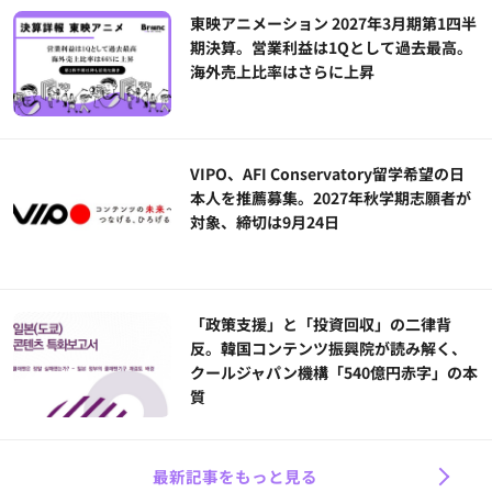
東映アニメーション 2027年3月期第1四半
期決算。営業利益は1Qとして過去最高。
海外売上比率はさらに上昇
VIPO、AFI Conservatory留学希望の日
本人を推薦募集。2027年秋学期志願者が
対象、締切は9月24日
「政策支援」と「投資回収」の二律背
反。韓国コンテンツ振興院が読み解く、
クールジャパン機構「540億円赤字」の本
質
最新記事をもっと見る