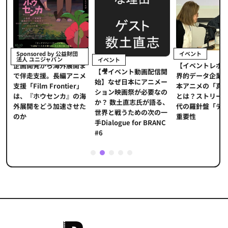
イベント
Sponsored by 公益財団
法人 ユニジャパン
イベント
【イベントレポ
メ
企画開発から海外展開ま
【🎥イベント動画配信開
界的データ企業
適
で伴走支援。長編アニメ
始】なぜ日本にアニメー
本アニメの「真
プ
支援「Film Frontier」
ション映画祭が必要なの
とは？ストリー
に
は、『ホウセンカ』の海
か？ 数土直志氏が語る、
代の羅針盤「デ
ソ
外展開をどう加速させた
世界と戦うための次の一
重要性
のか
手Dialogue for BRANC
#6
1
2
3
4
5