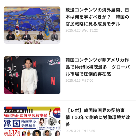
放送コンテンツの海外展開、日
本は何を学ぶべきか？―韓国の
官民戦略に見る成長モデル
2025.4.23 Wed 13:22
韓国コンテンツが非アメリカ作
品でNetflix視聴最多 グローバ
ル市場で圧倒的存在感
2025.4.18 Fri 7:00
【レポ】韓国映画界の契約事
情！10年で劇的に労働環境が改
善
2025.3.21 Fri 18:55