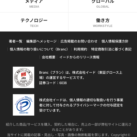
メディア
グローバル
MEDIA
GLOBAL
テクノロジー
働き方
TECH
WORKSTYLE
著者一覧
編集部へメッセージ
広告掲載のお問い合わせ
個人情報保護方針
個人情報の取り扱いについて（Branc）
利用規約
特定商取引法に基づく表記
会社概要
イードからのリリース情報
Branc（ブラン）は、株式会社イード（東証グロース上
場）の運営するサービスです。
証券コード：6038
株式会社イードは、個人情報の適切な取扱いを行う事業
者に対して付与されるプライバシーマークの付与認定を
受けています。
紹介した商品/サービスを購入、契約した場合に、売上の一部が弊社サイトに還元さ
れることがあります。
当サイトに掲載の記事・見出し・写真・画像の無断転載を禁じます。Copyright ©