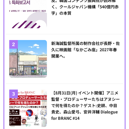
反。韓国コンテンツ振興院が読み解
く、クールジャパン機構「540億円赤
字」の本質
新海誠監督所属の制作会社が長野・佐
久に映画館「なかごみ座」2027年春
開業へ。
【8月31日(月) イベント開催】アニメ
監督・プロデューサーたちはアヌシー
で何を得たのか？ゲスト:史耕、中目
貴史、森山愛弓、安井洋輔 Dialogue
for BRANC #14