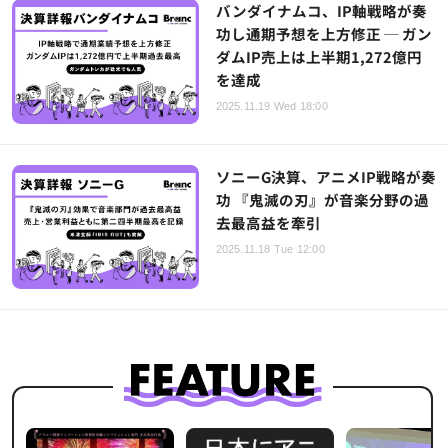
バンダイナムコ、IP軸戦略が奏
功し通期予想を上方修正 ─ ガン
ダムIP売上は上半期1,272億円
を達成
2025.11.19 Wed 18:00
ソニーG決算、アニメIP戦略が奏
功 『鬼滅の刃』が音楽分野の過
去最高益を牽引
2025.11.18 Tue 12:00