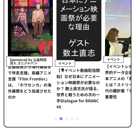
イベント
Sponsored by 公益財団
法人 ユニジャパン
イベント
【イベントレポ
メ
企画開発から海外展開ま
【🎥イベント動画配信開
界的データ企業
適
で伴走支援。長編アニメ
始】なぜ日本にアニメー
本アニメの「真
プ
支援「Film Frontier」
ション映画祭が必要なの
とは？ストリー
に
は、『ホウセンカ』の海
か？ 数土直志氏が語る、
代の羅針盤「デ
ソ
外展開をどう加速させた
世界と戦うための次の一
重要性
のか
手Dialogue for BRANC
#6
1
2
3
4
5