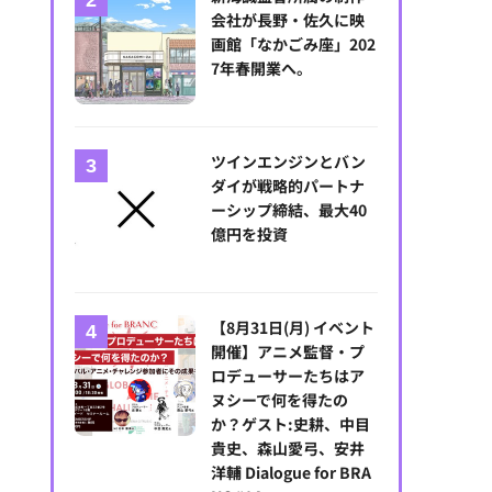
会社が長野・佐久に映
画館「なかごみ座」202
7年春開業へ。
ツインエンジンとバン
ダイが戦略的パートナ
ーシップ締結、最大40
億円を投資
【8月31日(月) イベント
開催】アニメ監督・プ
ロデューサーたちはア
ヌシーで何を得たの
か？ゲスト:史耕、中目
貴史、森山愛弓、安井
洋輔 Dialogue for BRA