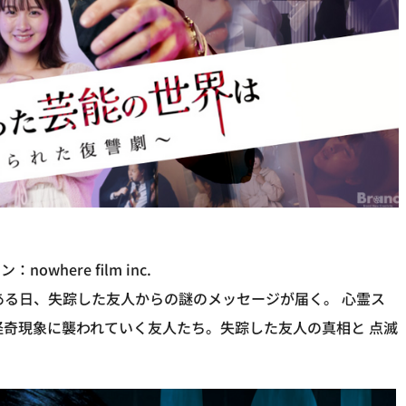
here film inc.
ある日、失踪した友人からの謎のメッセージが届く。 心霊ス
怪奇現象に襲われていく友人たち。失踪した友人の真相と 点滅