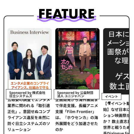
イベント
 株式会社
Sponsored by 公益財団
法人 ユニジャパン
イベント
【イベン
でエンタメ
企画開発から海外展開ま
【🎥イベント動画配信開
界的デー
「取引適
で伴走支援。長編アニメ
始】なぜ日本にアニメー
本アニメ
ぬコンプ
支援「Film Frontier」
ション映画祭が必要なの
とは？ス
を未然に
は、『ホウセンカ』の海
か？ 数土直志氏が語る、
代の羅針
ムズのソ
外展開をどう加速させた
世界と戦うための次の一
重要性
のか
手Dialogue for BRANC