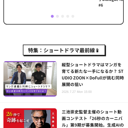
#6
1
2
3
4
5
特集：ショートドラマ最前線📱
縦型ショートドラマはマンガを
育てる新たな一手になるか？ ST
UDIO ZOON×DoFullが挑む同時
展開の狙い
2026.7.27 Mon 15:00
三池崇史監督主催のショート動
画コンテスト「26秒のカーニバ
ル」第9期が募集開始。生成AIの