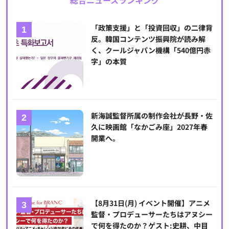
「政策支援」と「投資回収」の二律背
反。韓国コンテンツ振興院が読み解
く、クールジャパン機構「540億円赤
字」の本質
新海誠監督所属の制作会社が長野・佐
久に映画館「なかごみ座」2027年春
開業へ。
【8月31日(月) イベント開催】アニメ
監督・プロデューサーたちはアヌシー
で何を得たのか？ゲスト:史耕、中目