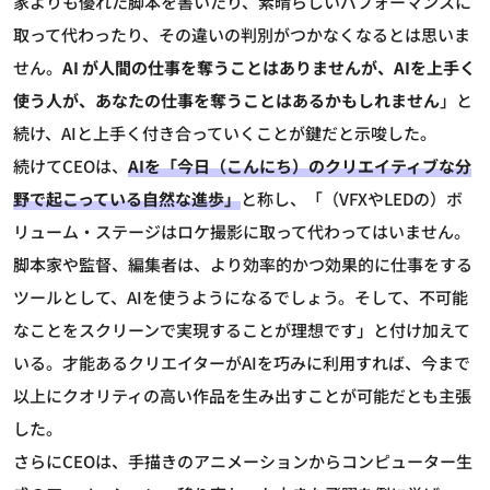
家よりも優れた脚本を書いたり、素晴らしいパフォーマンスに
取って代わったり、その違いの判別がつかなくなるとは思いま
せん。
AI が人間の仕事を奪うことはありませんが、AIを上手く
使う人が、あなたの仕事を奪うことはあるかもしれません
」と
続け、AIと上手く付き合っていくことが鍵だと示唆した。
続けてCEOは、
AIを「今日（こんにち）のクリエイティブな分
野で起こっている自然な進歩」
と称し、「（VFXやLEDの）ボ
リューム・ステージはロケ撮影に取って代わってはいません。
脚本家や監督、編集者は、より効率的かつ効果的に仕事をする
ツールとして、AIを使うようになるでしょう。そして、不可能
なことをスクリーンで実現することが理想です」と付け加えて
いる。才能あるクリエイターがAIを巧みに利用すれば、今まで
以上にクオリティの高い作品を生み出すことが可能だとも主張
した。
さらにCEOは、手描きのアニメーションからコンピューター生