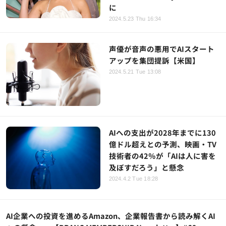
に
2024.5.23 Thu 16:34
声優が音声の悪用でAIスタート
アップを集団提訴【米国】
2024.5.21 Tue 13:08
AIへの支出が2028年までに130
億ドル超えとの予測、映画・TV
技術者の42％が「AIは人に害を
及ぼすだろう」と懸念
2024.4.2 Tue 18:28
AI企業への投資を進めるAmazon、企業報告書から読み解くAI