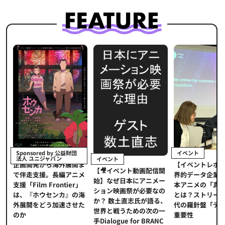
イベント
Sponsored by 公益財団
法人 ユニジャパン
イベント
【イベントレポ
メ
企画開発から海外展開ま
【🎥イベント動画配信開
界的データ企業
適
で伴走支援。長編アニメ
始】なぜ日本にアニメー
本アニメの「真
プ
支援「Film Frontier」
ション映画祭が必要なの
とは？ストリー
に
は、『ホウセンカ』の海
か？ 数土直志氏が語る、
代の羅針盤「デ
ソ
外展開をどう加速させた
世界と戦うための次の一
重要性
のか
手Dialogue for BRANC