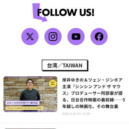
台湾／TAIWAN
岸井ゆきの＆ツェン・ジンホア
主演『シンシン アンド ザ マウ
ス』プロデューサー阿部豪が語
る、日台合作映画の最前線──5
年越しの映画化、その舞台裏
2026.6.26 Fri 12:00