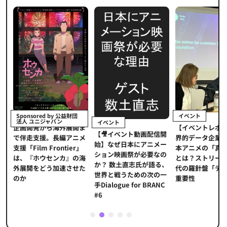
イベント
Sponsored by 公益財団
法人 ユニジャパン
イベント
【イベントレポ
メ
企画開発から海外展開ま
【🎥イベント動画配信開
界的データ企業
適
で伴走支援。長編アニメ
始】なぜ日本にアニメー
本アニメの「真
プ
支援「Film Frontier」
ション映画祭が必要なの
とは？ストリー
に
は、『ホウセンカ』の海
か？ 数土直志氏が語る、
代の羅針盤「デ
ソ
外展開をどう加速させた
世界と戦うための次の一
重要性
のか
手Dialogue for BRANC
#6
1
2
3
4
5