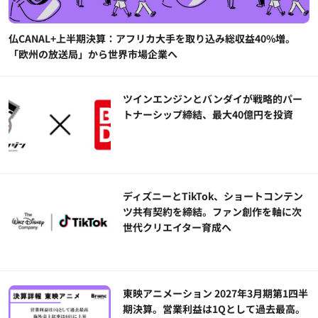
仏CANAL+上半期決算：アフリカ大手を取り込み総収益40%増。
「欧州の放送局」から世界市場企業へ
ツインエンジンとバンダイが戦略的パー
トナーシップ締結、最大40億円を投資
ディズニーとTikTok、ショートコンテン
ツ共有契約を締結。ファン創作を軸に次
世代クリエイター育成へ
東映アニメーション 2027年3月期第1四半
期決算。営業利益は1Qとして過去最高。