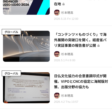
在地
杉本穂高
2026.5.15 Fri 12:00
グローバル
「コンテンツ×ものづくり」で海
外展開の突破口を開く。経産省パ
リ実証事業の報告書が公開
杉本穂高
2026.5.1 Fri 9:00
グローバル
日仏文化協力の合意書調印式が開
催。VIPOとCNCの協定に海賊版対
策、出版分野の協力も
杉本穂高
2026.4.2 Thu 10:57