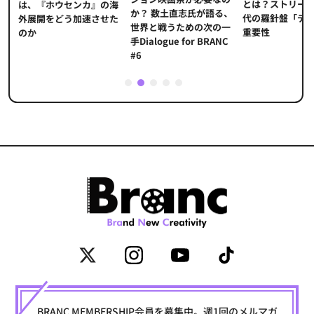
とは？ストリー
に
は、『ホウセンカ』の海
か？ 数土直志氏が語る、
代の羅針盤「デ
ソ
外展開をどう加速させた
世界と戦うための次の一
重要性
のか
手Dialogue for BRANC
#6
1
2
3
4
5
BRANC MEMBERSHIP会員を募集中。週1回のメルマガ