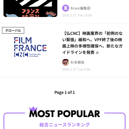
Branc編集部
2026.1.27 Tue 15:00
グローバル
【仏CNC】映画業界の「前例のな
い緊張」緩和へ。VPF終了後の映
画上映の多様性確保へ、新たなガ
イドラインを発表
杉本穂高
2026.1.27 Tue 9:00
Page 1 of 1
総合ニュースランキング