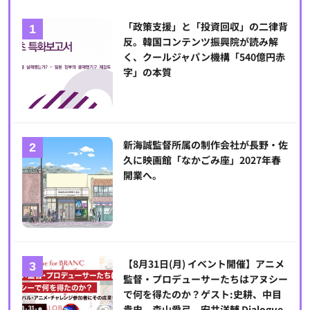
「政策支援」と「投資回収」の二律背
反。韓国コンテンツ振興院が読み解
く、クールジャパン機構「540億円赤
字」の本質
新海誠監督所属の制作会社が長野・佐
久に映画館「なかごみ座」2027年春
開業へ。
【8月31日(月) イベント開催】アニメ
監督・プロデューサーたちはアヌシー
で何を得たのか？ゲスト:史耕、中目
貴史、森山愛弓、安井洋輔 Dialogue