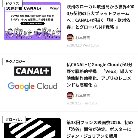
ビジネス
欧州のローカル放送局から世界400
0万契約の巨大プラットフォーム
へ：CANAL+が描く「脱・欧州依
存」とグローバルIP戦略
杉本穂高
2026.3.18 Wed 18:00
テクノロジー
仏CANAL+とGoogle CloudがAI分
野で戦略的提携。「Veo3」導入で
映像制作効率化、アプリのレコメ
ンドも高度化
杉本穂高
2026.3.17 Tue 12:00
グローバル
第33回フランス映画祭2026、初の
「渋谷」開催が決定。ポスターに
ジャン・ジュリアンを起用