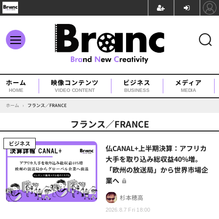
ホーム
映像コンテンツ
ビジネス
メディア
HOME
VIDEO CONTENT
BUSINESS
MEDIA
ホーム
›
フランス／FRANCE
フランス／FRANCE
ビジネス
仏CANAL+上半期決算：アフリカ
大手を取り込み総収益40%増。
「欧州の放送局」から世界市場企
業へ
杉本穂高
2026.8.7 Fri 18:00