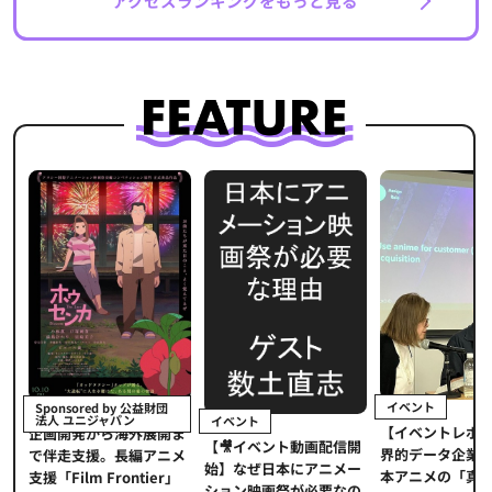
アクセスランキングをもっと見る
イベント
Sponsored by 公益財団
法人 ユニジャパン
イベント
【イベントレポ
メ
企画開発から海外展開ま
【🎥イベント動画配信開
界的データ企業
適
で伴走支援。長編アニメ
始】なぜ日本にアニメー
本アニメの「真
プ
支援「Film Frontier」
ション映画祭が必要なの