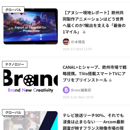
グローバル
【アヌシー現地レポート】欧州共
同製作アニメーションはどう世界
へ届くのか?輸出を支える「最後の
1マイル」
杉本穂高
2026.8.5 Wed 12:00
テクノロジー
CANAL+とシャープ、欧州市場で戦
略提携。TiVo搭載スマートTVにア
プリをプリインストール
Branc編集部
2026.5.20 Wed 18:00
グローバル
テレビ放送リーチ90%、それでも
浸食は止まらない——Arcom最新
調査が映すフランス映像市場の現