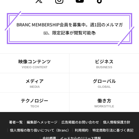
BRANC MEMBERSHIP会員を募集中。週1回のメルマガ
📧、限定記事が閲覧可能📚
映像コンテンツ
ビジネス
VIDEO CONTENT
BUSINESS
メディア
グローバル
MEDIA
GLOBAL
テクノロジー
働き方
TECH
WORKSTYLE
著者一覧
編集部へメッセージ
広告掲載のお問い合わせ
個人情報保護方針
個人情報の取り扱いについて（Branc）
利用規約
特定商取引法に基づく表記
会社概要
イードからのリリース情報