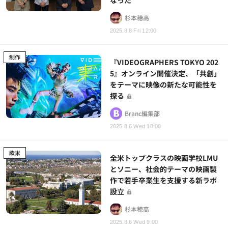
杉本穂高
2025.8.8 Fri 12:00
制作
『VIDEOGRAPHERS TOKYO 202
5』オンライン開催決定、「共創」
をテーマに映像の新たな可能性を
探る
Branc編集部
2025.8.6 Wed 18:00
欧米
全米トップクラスの映画学校LMU
とソニー、社会的テーマの映画製
作で若手卒業生を支援する新ラボ
設立
杉本穂高
2025.8.6 Wed 9:00