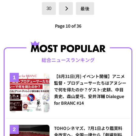
最後
30
Page 10 of 36
総合ニュースランキング
【8月31日(月) イベント開催】アニメ
監督・プロデューサーたちはアヌシー
で何を得たのか？ゲスト:史耕、中目
貴史、森山愛弓、安井洋輔 Dialogue
for BRANC #14
TOHOシネマズ、7月1日より鑑賞料
金改定へ。全国一律から「劇場別料