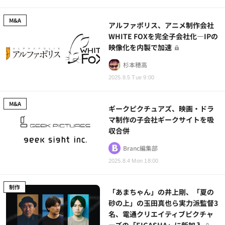
M&A
アルファポリス、アニメ制作会社
WHITE FOXを完全子会社化―IPの
映像化を内製で加速
杉本穂高
2025.8.5 Tue 9:00
M&A
ギークピクチュアズ、映画・ドラ
マ制作の子会社ギークサイトを吸
収合併
Branc編集部
2025.8.4 Mon 18:00
制作
「あまちゃん」の井上剛、「夏の
砂の上」の玉田真也ら実力派監督3
名、電通クリエイティブピクチャ
ーズの「EIGASHA」に新加入