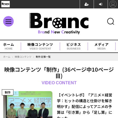
ホーム
映像コンテンツ
ビジネス
メディア
HOME
VIDEO CONTENT
BUSINESS
MEDIA
ホーム
›
映像コンテンツ
›
制作 記事一覧
映像コンテンツ「制作」(36ページ中10ページ
目)
制作
【イベントレポ】「アニメ×経営
学：ヒットの構造と仕掛けを解き
明かす」配信によってアニメの予
算は「引き算」から「足し算」に
なった