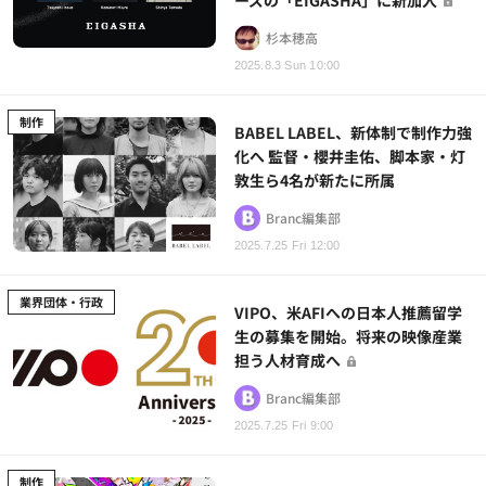
杉本穂高
2025.8.3 Sun 10:00
制作
BABEL LABEL、新体制で制作力強
化へ 監督・櫻井圭佑、脚本家・灯
敦生ら4名が新たに所属
Branc編集部
2025.7.25 Fri 12:00
業界団体・行政
VIPO、米AFIへの日本人推薦留学
生の募集を開始。将来の映像産業
担う人材育成へ
Branc編集部
2025.7.25 Fri 9:00
制作