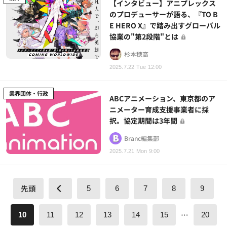
【インタビュー】アニプレックス
のプロデューサーが語る、『TO B
E HERO X』で踏み出すグローバル
協業の"第2段階"とは
杉本穂高
2025.7.22 Tue 12:00
業界団体・行政
ABCアニメーション、東京都のア
ニメーター育成支援事業者に採
択。協定期間は3年間
Branc編集部
2025.7.21 Mon 9:00
先頭
5
6
7
8
9
…
10
11
12
13
14
15
20