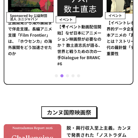
イベント
Sponsored by 公益財団
法人 ユニジャパン
イベント
【イベントレポ
メ
企画開発から海外展開ま
【🎥イベント動画配信開
界的データ企業
適
で伴走支援。長編アニメ
始】なぜ日本にアニメー
本アニメの「真
プ
支援「Film Frontier」
ション映画祭が必要なの
とは？ストリー
に
は、『ホウセンカ』の海
か？ 数土直志氏が語る、
代の羅針盤「デ
ソ
外展開をどう加速させた
世界と戦うための次の一
重要性
のか
手Dialogue for BRANC
#6
1
2
3
4
5
カンヌ国際映画祭
脱・興行収入至上主義。カンヌ
で発表された「ノストラダム