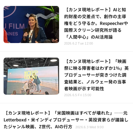
【カンヌ現地レポート】AIと知
的財産の交差点で、創作の主導
権をどう守るか。Respeecherや
国際スクリーン研究所が語る
「人間中心」のAI活用論
2026.6.2 Tue 12:00
【カンヌ現地レポート】「映画
祭に映る障害者はわずか1%」英
プロデューサーが突きつけた調
査結果と、ノルウェー発の当事
者映画が示す可能性
2026.6.5 Fri 15:00
【カンヌ現地レポート】「米国映画はすべてが壊れた」──元
Letterboxd・米インディプロデューサー・英投資家らが議論し
たジャンル映画、Z世代、AIの行方
2026.6.3 Wed 9:00