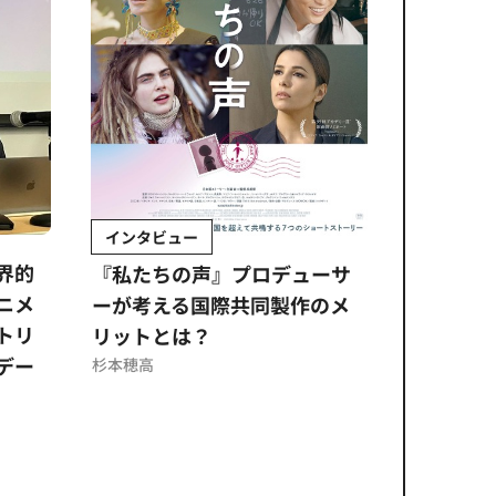
インタビュー
Sponso
ムズ
界的
『私たちの声』プロデューサ
公​​取委
ニメ
ーが考える国際共同製作のメ
に問われ
トリ
リットとは？
意図せぬ
デー
反を未然
杉本穂高
ズのソリ