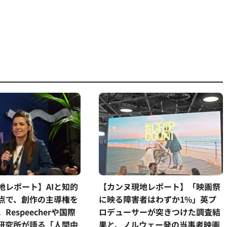
【カンヌ現地レポート】「映画祭
地レポート】AIと知的
に映る障害者はわずか1%」英プ
点で、創作の主導権を
ロデューサーが突きつけた調査結
Respeecherや国際
果と、ノルウェー発の当事者映画
研究所が語る「人間中