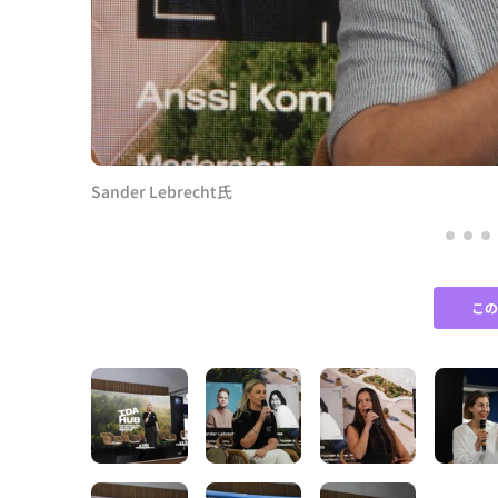
Sander Lebrecht氏
こ