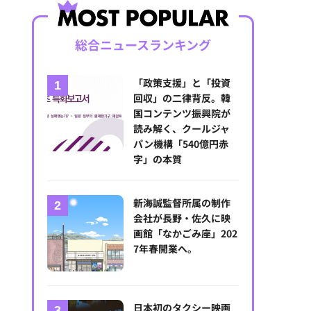
総合ニュースランキング
「政策支援」と「投資
回収」の二律背反。韓
国コンテンツ振興院が
読み解く、クールジャ
パン機構「540億円赤
字」の本質
新海誠監督所属の制作
会社が長野・佐久に映
画館「なかごみ座」202
7年春開業へ。
日本初のタクシー映画