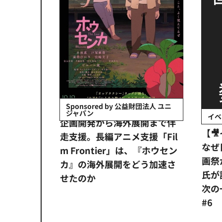
会社日立システ
Sponsored by 公益財団法人 ユニ
ジャパン
イベ
ンタメ業界
企画開発から海外展開まで伴
【
正化」。
走支援。長編アニメ支援「Fil
なぜ
アンス違
m Frontier」は、『ホウセン
画祭
システム
カ』の海外展開をどう加速さ
氏が
せたのか
次の一
#6