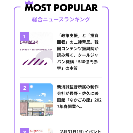
総合ニュースランキング
「政策支援」と「投資
回収」の二律背反。韓
国コンテンツ振興院が
読み解く、クールジャ
パン機構「540億円赤
字」の本質
新海誠監督所属の制作
会社が長野・佐久に映
画館「なかごみ座」202
7年春開業へ。
【8月31日(月) イベント