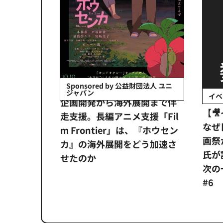
会社日立システ
Sponsored by 公益財団法人 ユニ
ジャパン
イベ
ンタメ業界
企画開発から海外展開まで伴
【
正化」。
走支援。長編アニメ支援「Fil
なぜ
アンス違
m Frontier」は、『ホウセン
画祭
システム
カ』の海外展開をどう加速さ
氏が
せたのか
次の一
#6