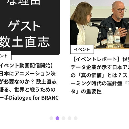
イベント
ント
【イベントレポート】世
イベント動画配信開始】
データ企業が示す日本ア
日本にアニメーション映
の「真の価値」とは？ス
が必要なのか？ 数土直志
ーミング時代の羅針盤「
語る、世界と戦うための
タ」の重要性
手Dialogue for BRANC
1
2
3
4
5