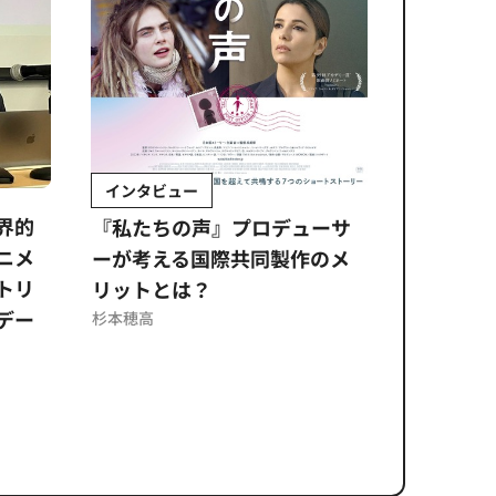
インタビュー
Sponso
ムズ
界的
『私たちの声』プロデューサ
公​​取委
ニメ
ーが考える国際共同製作のメ
に問われ
トリ
リットとは？
意図せぬ
デー
反を未然
杉本穂高
ズのソリ