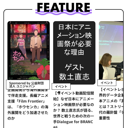
イベント
Sponsored by 公益財団
法人 ユニジャパン
イベント
【イベントレポ
メ
企画開発から海外展開ま
【🎥イベント動画配信開
界的データ企業
適
で伴走支援。長編アニメ
始】なぜ日本にアニメー
本アニメの「真
プ
支援「Film Frontier」
ション映画祭が必要なの
とは？ストリー
に
は、『ホウセンカ』の海
か？ 数土直志氏が語る、
代の羅針盤「デ
ソ
外展開をどう加速させた
世界と戦うための次の一
重要性
のか
手Dialogue for BRANC
#6