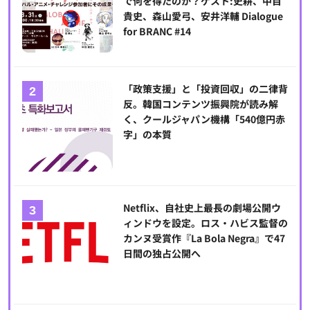
で何を得たのか？ゲスト:史耕、中目
貴史、森山愛弓、安井洋輔 Dialogue
for BRANC #14
「政策支援」と「投資回収」の二律背
反。韓国コンテンツ振興院が読み解
く、クールジャパン機構「540億円赤
字」の本質
Netflix、自社史上最長の劇場公開ウ
ィンドウを設定。ロス・ハビス監督の
カンヌ受賞作『La Bola Negra』で47
日間の独占公開へ