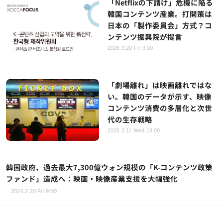
「Netflixの下請け」危機に陥る
韓国コンテンツ産業。打開策は
日本の「製作委員会」方式？コ
ンテンツ振興院が提言
2026.3.20 Fri 9:00
「劇場離れ」は映画離れではな
い。韓国のデータが示す、映像
コンテンツ消費の多層化と次世
代の生存戦略
2026.3.11 Wed 18:00
韓国政府、過去最大7,300億ウォン規模の「K-コンテンツ政策
ファンド」造成へ：映画・映像産業支援を大幅強化
2026.2.20 Fri 9:00