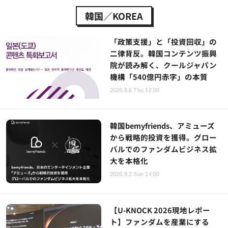
韓国／KOREA
「政策支援」と「投資回収」の
二律背反。韓国コンテンツ振興
院が読み解く、クールジャパン
機構「540億円赤字」の本質
2026.8.6 Thu 12:00
韓国bemyfriends、アミューズ
から戦略的投資を獲得。グロー
バルでのファンダムビジネス拡
大を本格化
2026.8.2 Sun 14:00
【U-KNOCK 2026現地レポー
ト】ファンダムを産業にする