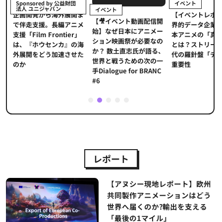
イベント
Sponsored by 公益財団
法人 ユニジャパン
イベント
【イベントレポ
メ
企画開発から海外展開ま
【🎥イベント動画配信開
界的データ企業
適
で伴走支援。長編アニメ
始】なぜ日本にアニメー
本アニメの「真
プ
支援「Film Frontier」
ション映画祭が必要なの
とは？ストリー
に
は、『ホウセンカ』の海
か？ 数土直志氏が語る、
代の羅針盤「デ
ソ
外展開をどう加速させた
世界と戦うための次の一
重要性
のか
手Dialogue for BRANC
#6
1
2
3
4
5
レポート
【アヌシー現地レポート】欧州
共同製作アニメーションはどう
世界へ届くのか?輸出を支える
「最後の1マイル」