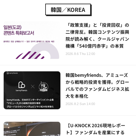
韓国／KOREA
「政策支援」と「投資回収」の
二律背反。韓国コンテンツ振興
院が読み解く、クールジャパン
機構「540億円赤字」の本質
2026.8.6 Thu 12:00
韓国bemyfriends、アミューズ
から戦略的投資を獲得。グロー
バルでのファンダムビジネス拡
大を本格化
2026.8.2 Sun 14:00
【U-KNOCK 2026現地レポー
ト】ファンダムを産業にする