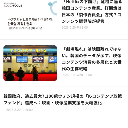
「Netflixの下請け」危機に陥る
韓国コンテンツ産業。打開策は
日本の「製作委員会」方式？コ
ンテンツ振興院が提言
2026.3.20 Fri 9:00
「劇場離れ」は映画離れではな
い。韓国のデータが示す、映像
コンテンツ消費の多層化と次世
代の生存戦略
2026.3.11 Wed 18:00
韓国政府、過去最大7,300億ウォン規模の「K-コンテンツ政策
ファンド」造成へ：映画・映像産業支援を大幅強化
2026.2.20 Fri 9:00