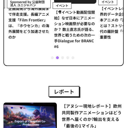
イベント
Sponsored by 公益財団
法人 ユニジャパン
イベント
【イベントレポ
メ
企画開発から海外展開ま
【🎥イベント動画配信開
界的データ企業
適
で伴走支援。長編アニメ
始】なぜ日本にアニメー
本アニメの「真
プ
支援「Film Frontier」
ション映画祭が必要なの
とは？ストリー
に
は、『ホウセンカ』の海
か？ 数土直志氏が語る、
代の羅針盤「デ
ソ
外展開をどう加速させた
世界と戦うための次の一
重要性
のか
手Dialogue for BRANC
#6
1
2
3
4
5
レポート
【アヌシー現地レポート】欧州
共同製作アニメーションはどう
世界へ届くのか?輸出を支える
「最後の1マイル」