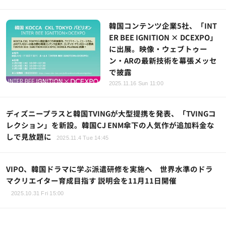
韓国コンテンツ企業5社、「INT
ER BEE IGNITION × DCEXPO」
に出展。映像・ウェブトゥー
ン・ARの最新技術を幕張メッセ
で披露
2025.11.16 Sun 11:00
ディズニープラスと韓国TVINGが大型提携を発表、「TVINGコ
レクション」を新設。韓国CJ ENM傘下の人気作が追加料金な
しで見放題に
2025.11.4 Tue 14:45
VIPO、韓国ドラマに学ぶ派遣研修を実施へ 世界水準のドラ
マクリエイター育成目指す 説明会を11月11日開催
2025.10.31 Fri 15:00