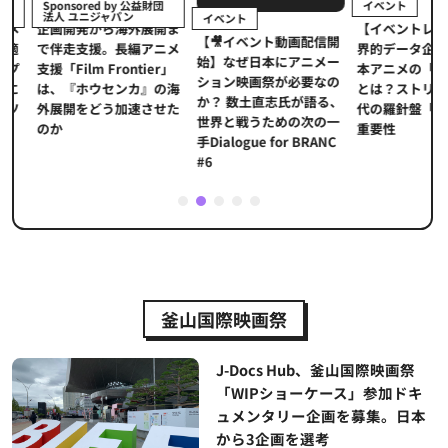
イベント
Sponsored by 公益財団
法人 ユニジャパン
イベント
【イベントレポ
メ
企画開発から海外展開ま
【🎥イベント動画配信開
界的データ企業
適
で伴走支援。長編アニメ
始】なぜ日本にアニメー
本アニメの「真
プ
支援「Film Frontier」
ション映画祭が必要なの
とは？ストリー
に
は、『ホウセンカ』の海
か？ 数土直志氏が語る、
代の羅針盤「デ
ソ
外展開をどう加速させた
世界と戦うための次の一
重要性
のか
手Dialogue for BRANC
#6
1
2
3
4
5
釜山国際映画祭
J-Docs Hub、釜山国際映画祭
「WIPショーケース」参加ドキ
ュメンタリー企画を募集。日本
から3企画を選考