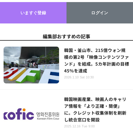
いますぐ登録
ログイン
編集部おすすめの記事
韓国・釜山市、215億ウォン規
模の第2号「映像コンテンツファ
ンド」を結成。5カ年計画の目標
45％を達成
2026.1.10 Sat 10:30
韓国映画産業、映画人のキャリ
ア情報を「より正確・簡便」
に。クレジット収集体制を刷新
し統合窓口を開設
2025.12.16 Tue 9:00