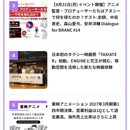
【8月31日(月) イベント開催】アニメ
監督・プロデューサーたちはアヌシー
で何を得たのか？ゲスト:史耕、中目
貴史、森山愛弓、安井洋輔 Dialogue
for BRANC #14
日本初のタクシー映画祭「TAXIATE
R」始動。ENGINEと花王が挑む、移
動空間を活用した新たな映画体験
東映アニメーション 2027年3月期第1
四半期決算。営業利益は1Qとして過
去最高。海外売上比率はさらに上昇