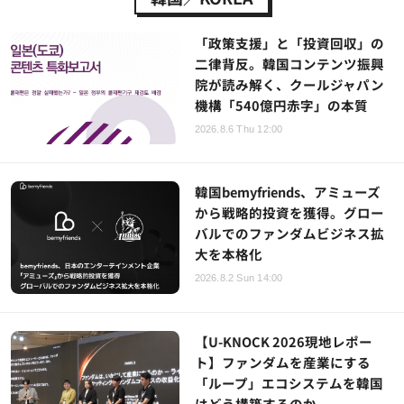
「政策支援」と「投資回収」の
二律背反。韓国コンテンツ振興
院が読み解く、クールジャパン
機構「540億円赤字」の本質
2026.8.6 Thu 12:00
韓国bemyfriends、アミューズ
から戦略的投資を獲得。グロー
バルでのファンダムビジネス拡
大を本格化
2026.8.2 Sun 14:00
【U-KNOCK 2026現地レポー
ト】ファンダムを産業にする
「ループ」エコシステムを韓国
はどう構築するのか