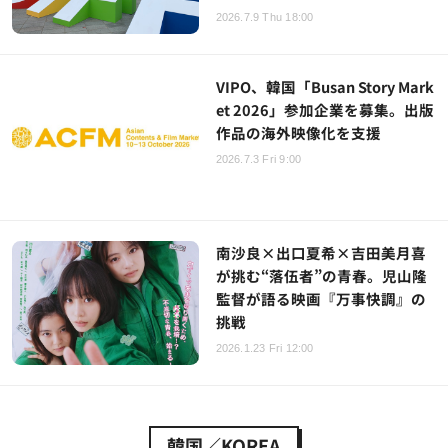
2026.7.9 Thu 18:00
VIPO、韓国「Busan Story Mark
et 2026」参加企業を募集。出版
作品の海外映像化を支援
2026.7.3 Fri 9:00
南沙良×出口夏希×吉田美月喜
が挑む“落伍者”の青春。児山隆
監督が語る映画『万事快調』の
挑戦
2026.1.23 Fri 12:00
韓国／KOREA